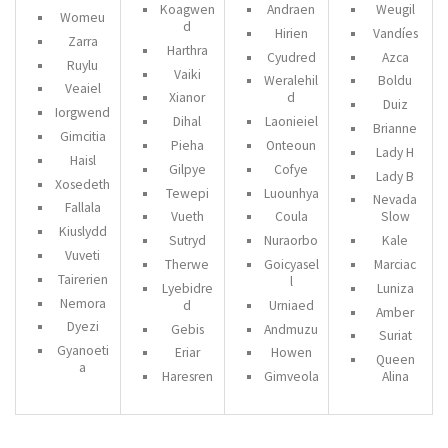
Koagwen
Andraen
Weugil
Womeu
d
Hirien
Vandíes
Zarra
Harthra
Cyudred
Azca
Ruylu
Vaiki
Weralehil
Boldu
Veaiel
Xianor
d
Duiz
Iorgwend
Dihal
Laonieiel
Brianne
Gimcitia
Pieha
Onteoun
Lady H
Haisl
Gilpye
Cofye
Lady B
Xosedeth
Tewepi
Luounhya
Nevada
Fallala
Vueth
Coula
Slow
Kiuslydd
Sutryd
Nuraorbo
Kale
Vuveti
Therwe
Goicyasel
Marciac
Tairerien
l
Lyebidre
Luniza
Nemora
d
Urniaed
Amber
Dyezi
Gebis
Andmuzu
Suriat
Gyanoeti
Eriar
Howen
Queen
a
Haresren
Gimveola
Alina