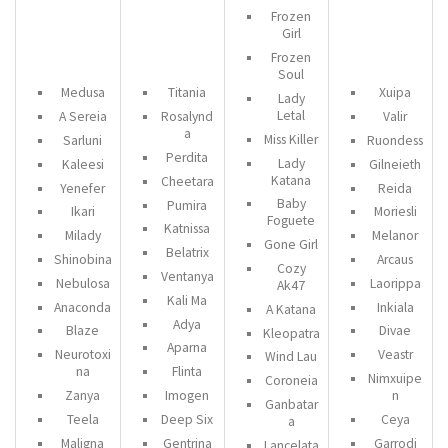
Frozen
Girl
Frozen
Soul
Medusa
Titania
Xuipa
Lady
Letal
A Sereia
Rosalynd
Valir
a
Miss Killer
Sarluni
Ruondess
Perdita
Lady
Kaleesi
Gilneieth
Katana
Cheetara
Yenefer
Reida
Baby
Pumira
Ikari
Moriesli
Foguete
Katnissa
Milady
Melanor
Gone Girl
Belatrix
Shinobina
Arcaus
Cozy
Ventanya
Nebulosa
Laorippa
Ak47
Kali Ma
Anaconda
Inkiala
A Katana
Adya
Blaze
Divae
Kleopatra
Aparna
Neurotoxi
Veastr
Wind Lau
na
Flinta
Nimxuipe
Coroneia
Zanya
Imogen
n
Ganbatar
Teela
Deep Six
Ceya
a
Maligna
Gentrina
Garrodi
Lancelata