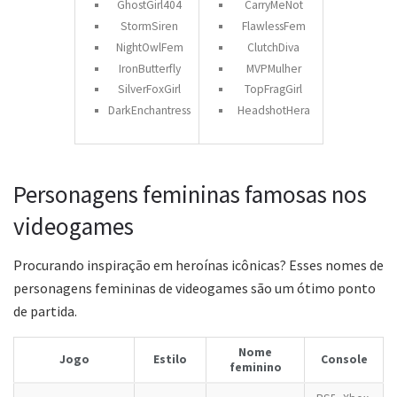
GhostGirl404
CarryMeNot
StormSiren
FlawlessFem
NightOwlFem
ClutchDiva
IronButterfly
MVPMulher
SilverFoxGirl
TopFragGirl
DarkEnchantress
HeadshotHera
Personagens femininas famosas nos
videogames
Procurando inspiração em heroínas icônicas? Esses nomes de
personagens femininas de videogames são um ótimo ponto
de partida.
Nome
Jogo
Estilo
Console
feminino