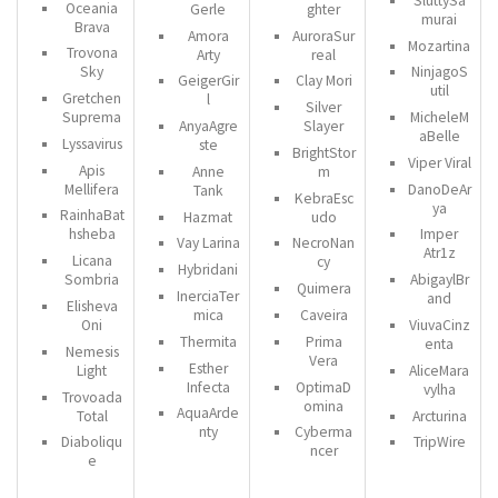
SluttySa
Oceania
Gerle
ghter
murai
Brava
Amora
AuroraSur
Mozartina
Trovona
Arty
real
Sky
NinjagoS
GeigerGir
Clay Mori
util
Gretchen
l
Silver
Suprema
MicheleM
AnyaAgre
Slayer
aBelle
Lyssavirus
ste
BrightStor
Viper Viral
Apis
Anne
m
Mellifera
DanoDeAr
Tank
KebraEsc
ya
RainhaBat
Hazmat
udo
hsheba
Imper
Vay Larina
NecroNan
Atr1z
Licana
cy
Hybridani
Sombria
AbigaylBr
Quimera
InerciaTer
and
Elisheva
mica
Caveira
Oni
ViuvaCinz
Thermita
Prima
enta
Nemesis
Vera
Esther
Light
AliceMara
Infecta
OptimaD
vylha
Trovoada
omina
AquaArde
Total
Arcturina
nty
Cyberma
Diaboliqu
TripWire
ncer
e