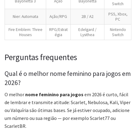
Bayonetta 3
Ação
Bayonetta
Switch
PS5, Xbox,
Nier: Automata
Ação/RPG
2B / A2
PC
Fire Emblem: Three
RPG/Estrat
Edelgard /
Nintendo
Houses
égia
Lysithea
Switch
Perguntas frequentes
Qual é o melhor nome feminino para jogos em
2026?
O melhor
nome feminino para jogos
em 2026 é curto, fácil
de lembrar e transmite atitude: Scarlet, Nebulosa, Kali, Viper
ou Valquíria são ótimas bases. Se já estiver ocupado, adicione
um número ou sua região — por exemplo Scarlet77 ou
ScarletBR.