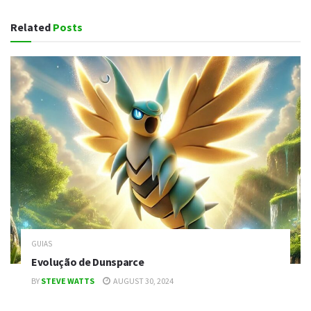
Related
Posts
GUIAS
Evolução de Dunsparce
BY
STEVE WATTS
AUGUST 30, 2024