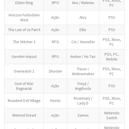
PS5, Xbox,
Elden Ring
RPG
Aria / Malenia
PC
Horizon Forbidden
Ação
Aloy
PS5
West
The Last of Us Part II
Ação
Ellie
PS5
PS5, Xbox,
The Witcher 3
RPG
Ciri / Yennefer
PC
PS5, PC,
Genshin Impact
RPG
Amber / Hu Tao
Mobile
Tracer /
PS5, Xbox,
Overwatch 2
Shooter
Widowmaker
PC
God of War:
Freya /
Ação
PS5
Ragnarok
Angrboda
Rosemary /
PS5, Xbox,
Resident Evil Village
Horror
Lady D
PC
Nintendo
Metroid Dread
Ação
Samus
Switch
Nintendo