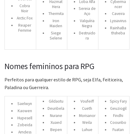
Hazmat
Loba Alfa
Cyberma
Cobra
Hera
ncer
Sereia de
Noir
Thermita
Aço
Caveira
Arctic Fox
Iron
Valquíria
Lyssavirus
Reaper
Maiden
Negra
RainhaBa
Femme
Siege
Destruido
thsheba
Selene
ra
Nomes femininos para RPG
Perfeitos para qualquer estilo de RPG, seja Elfa, Feiticeira,
Paladina ou Guerreira.
Gildaotu
Voufeiff
Spicy Fary
Saelwyn
Deunbela
Cueth
Geuziogil
Kaowen
Nurane
Morisanor
Findhi
Hupesell
Xuaed
Weila
Coounbo
Zobeida
Bepen
Luhue
Fuatan
Arndess