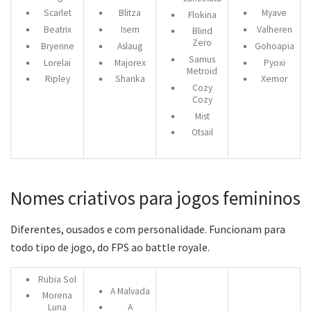
Scarlet
Blitza
Myave
Flokina
Beatrix
Isern
Valheren
Blind
Zero
Bryenne
Aslaug
Gohoapia
Samus
Lorelai
Majorex
Pyoxi
Metroid
Ripley
Shanka
Xemor
Cozy
Cozy
Mist
Otsail
Nomes criativos para jogos femininos
Diferentes, ousados e com personalidade. Funcionam para
todo tipo de jogo, do FPS ao battle royale.
Rubia Sol
A Malvada
Morena
Luna
A