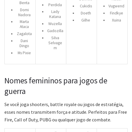
Benta
Perdida
Cukidis
Vugwend
Domi
Lady
Doeth
Findkye
Nadora
Katana
Gilhe
Xuina
Marta
Wuzella
Ataca
Gadozilla
Zagalota
Silva
Dani
Selvage
Dingo
m
Ms Pixie
Nomes femininos para jogos de
guerra
Se você joga shooters, battle royale ou jogos de estratégia,
esses nomes transmitem força e atitude. Perfeitos para Free
Fire, Call of Duty, PUBG ou qualquer jogo de combate.