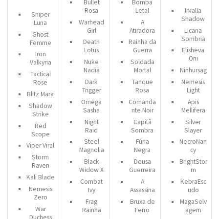
Bullet
Bomba
Rosa
Letal
Irkalla
Sniper
Shadow
Warhead
A
Luna
Girl
Atiradora
Licana
Ghost
Sombria
Death
Rainha da
Femme
Lotus
Guerra
Elisheva
Iron
Oni
Nuke
Soldada
Valkyria
Nadia
Mortal
Ninhursag
Tactical
Dark
Tanque
Nemesis
Rose
Trigger
Rosa
Light
Blitz Mara
Omega
Comanda
Apis
Shadow
Sasha
nte Noir
Mellifera
Strike
Night
Capitã
Silver
Red
Raid
Sombra
Slayer
Scope
Steel
Fúria
NecroNan
Viper Viral
Magnolia
Negra
cy
Storm
Black
Deusa
BrightStor
Raven
Widow X
Guerreira
m
Kali Blade
Combat
A
KebraEsc
Nemesis
Ivy
Assassina
udo
Zero
Frag
Bruxa de
MagaSelv
War
Rainha
Ferro
agem
Duchess