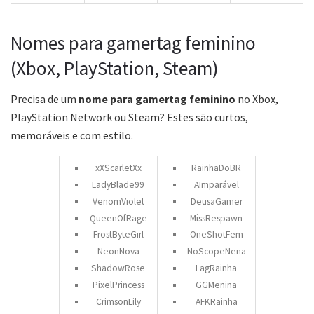
Nomes para gamertag feminino
(Xbox, PlayStation, Steam)
Precisa de um
nome para gamertag feminino
no Xbox,
PlayStation Network ou Steam? Estes são curtos,
memoráveis e com estilo.
xXScarletXx
RainhaDoBR
LadyBlade99
AImparável
VenomViolet
DeusaGamer
QueenOfRage
MissRespawn
FrostByteGirl
OneShotFem
NeonNova
NoScopeNena
ShadowRose
LagRainha
PixelPrincess
GGMenina
CrimsonLily
AFKRainha