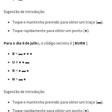
Sugestão de introdução:
Toque e mantenha premido para obter um traço (▬).
Toque rapidamente para obter um ponto (●).
Para o dia 6 de julh
o, o código secreto é [
BURN
].
B
=
▬
●
●
●
U =
● ●
▬
R
=
●
▬ ●
N
=
▬ ●
Sugestão de introdução:
Toque e mantenha premido para obter um traço (▬).
Toque rapidamente para obter um ponto (●).