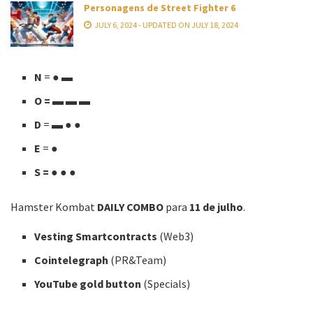
Personagens de Street Fighter 6
JULY 6, 2024 - UPDATED ON JULY 18, 2024
N
=
●
▬
O =
▬ ▬ ▬
D
=
▬ ● ●
E
=
●
S =
● ●
●
Hamster Kombat
DAILY COMBO
para
11 de julho
.
Vesting Smartcontracts
(
Web3)
Cointelegraph
(
PR&Team)
YouTube gold button
(
Specials)