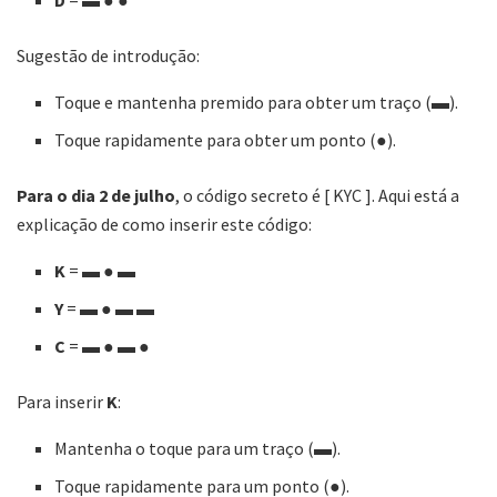
Sugestão de introdução:
Toque e mantenha premido para obter um traço (▬).
Toque rapidamente para obter um ponto (●).
Para o dia 2 de julho
, o código secreto é [ KYC ]. Aqui está a
explicação de como inserir este código:
K
= ▬ ● ▬
Y
= ▬ ● ▬ ▬
C
= ▬ ● ▬ ●
Para inserir
K
:
Mantenha o toque para um traço (▬).
Toque rapidamente para um ponto (●).