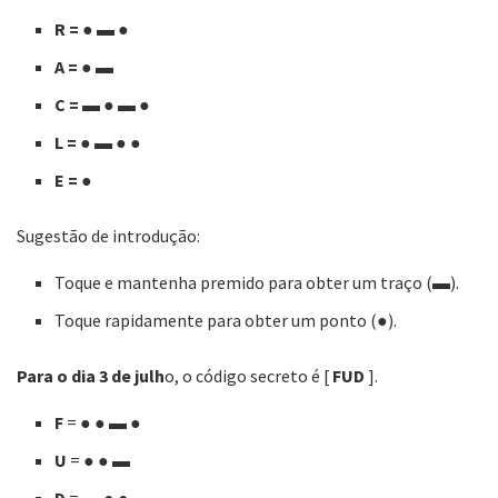
R = ● ▬ ●
A = ● ▬
C = ▬ ● ▬ ●
L = ● ▬ ● ●
E = ●
Sugestão de introdução:
Toque e mantenha premido para obter um traço (▬).
Toque rapidamente para obter um ponto (●).
Para o dia 3 de julh
o, o código secreto é [
FUD
].
F
= ● ● ▬ ●
U
= ● ● ▬
D
= ▬ ● ●