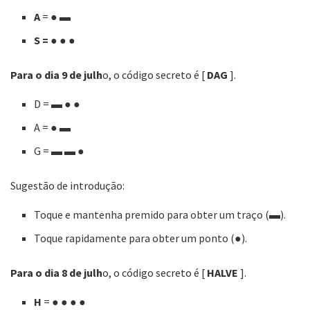
A
=
●
▬
S =
● ●
●
Para o dia 9 de julh
o, o código secreto é [
DAG
].
D =
▬ ● ●
A =
●
▬
G =
▬
▬ ●
Sugestão de introdução:
Toque e mantenha premido para obter um traço (▬).
Toque rapidamente para obter um ponto (●).
Para o dia 8 de julh
o, o código secreto é [
HALVE
].
H
=
●
●
● ●