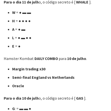
Para o dia 11 de julh
o, o código secreto é [
WHALE
].
W
=
●
▬ ▬
H
=
●
●
● ●
A
=
●
▬
L
=
●
▬ ● ●
E
=
●
Hamster Kombat
DAILY COMBO
para
10 de julho
.
Margin trading x30
Semi-final England vs Netherlands
Oracle
Para o dia 10 de julh
o, o código secreto é [
GAS
].
G
:
=
▬
▬ ●