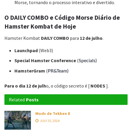
Morse, tornando o processo interativo e divertido.
O DAILY COMBO e Código Morse Diário de
Hamster Kombat de Hoje
Hamster Kombat
DAILY COMBO
para
12 de julho
.
Launchpad
(
Web3)
Special Hamster Conference
(
Specials)
HamsterGram
(
PR&Team)
Para o dia 12 de julh
o, o código secreto é [
NODES
].
Related
Posts
Mods de Tekken 8
JULY 25, 2024