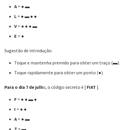
A
=
●
▬
L
=
●
▬ ● ●
V
=
●
●
● ▬
E
=
●
Sugestão de introdução:
Toque e mantenha premido para obter um traço (▬).
Toque rapidamente para obter um ponto (●).
Para o dia 7 de julh
o, o código secreto é [
FIAT
].
F
=
● ●
▬ ●
I
=
● ●
A
=
●
▬
T
=
▬