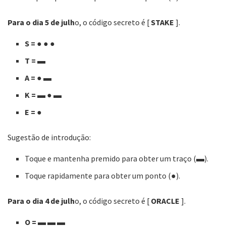
Para o dia 5 de julh
o, o código secreto é [
STAKE
].
S =
● ●
●
T =
▬
A =
●
▬
K =
▬
●
▬
E =
●
Sugestão de introdução:
Toque e mantenha premido para obter um traço (▬).
Toque rapidamente para obter um ponto (●).
Para o dia 4 de julh
o, o código secreto é [
ORACLE
].
O = ▬ ▬ ▬