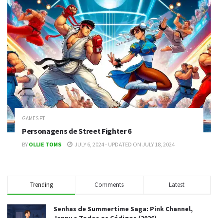
GAMES PT
Personagens de Street Fighter 6
BY
OLLIE TOMS
JULY 6, 2024 - UPDATED ON JULY 18, 2024
Trending
Comments
Latest
Senhas de Summertime Saga: Pink Channel,
Jenny e Todos os Códigos (2026)