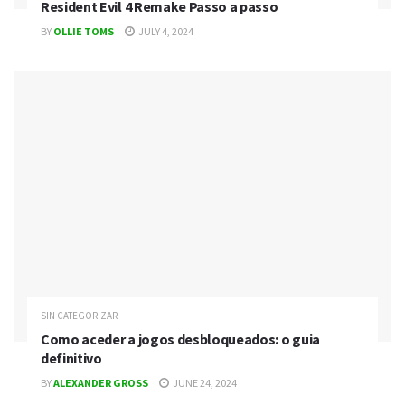
Resident Evil 4 Remake Passo a passo
BY
OLLIE TOMS
JULY 4, 2024
SIN CATEGORIZAR
Como aceder a jogos desbloqueados: o guia
definitivo
BY
ALEXANDER GROSS
JUNE 24, 2024