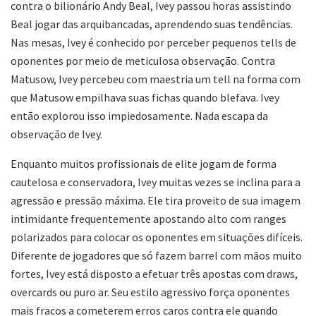
contra o bilionário Andy Beal, Ivey passou horas assistindo
Beal jogar das arquibancadas, aprendendo suas tendências.
Nas mesas, Ivey é conhecido por perceber pequenos tells de
oponentes por meio de meticulosa observação. Contra
Matusow, Ivey percebeu com maestria um tell na forma com
que Matusow empilhava suas fichas quando blefava. Ivey
então explorou isso impiedosamente. Nada escapa da
observação de Ivey.
Enquanto muitos profissionais de elite jogam de forma
cautelosa e conservadora, Ivey muitas vezes se inclina para a
agressão e pressão máxima. Ele tira proveito de sua imagem
intimidante frequentemente apostando alto com ranges
polarizados para colocar os oponentes em situações difíceis.
Diferente de jogadores que só fazem barrel com mãos muito
fortes, Ivey está disposto a efetuar três apostas com draws,
overcards ou puro ar. Seu estilo agressivo força oponentes
mais fracos a cometerem erros caros contra ele quando