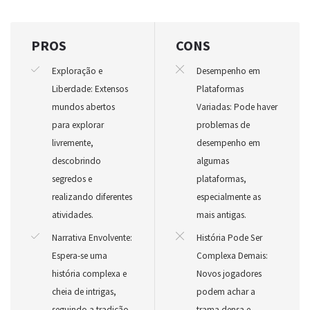
PROS
CONS
Exploração e
Desempenho em
Liberdade: Extensos
Plataformas
mundos abertos
Variadas: Pode haver
para explorar
problemas de
livremente,
desempenho em
descobrindo
algumas
segredos e
plataformas,
realizando diferentes
especialmente as
atividades.
mais antigas.
Narrativa Envolvente:
História Pode Ser
Espera-se uma
Complexa Demais:
história complexa e
Novos jogadores
cheia de intrigas,
podem achar a
seguindo a tradição
trama densa e