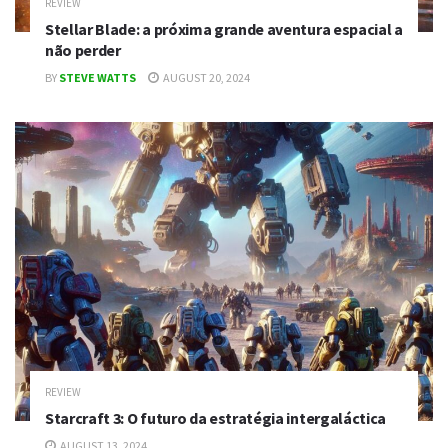
REVIEW
Stellar Blade: a próxima grande aventura espacial a
não perder
BY
STEVE WATTS
AUGUST 20, 2024
REVIEW
Starcraft 3: O futuro da estratégia intergaláctica
AUGUST 13, 2024