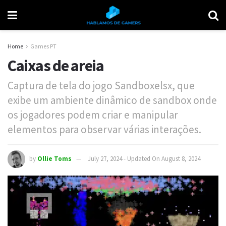
Home
Games PT
Caixas de areia
Captura de tela do jogo Sandboxelsx, que
exibe um ambiente dinâmico de sandbox onde
os jogadores podem criar e manipular
elementos para observar várias interações.
by
Ollie Toms
July 27, 2024 - Updated On August 8, 2024