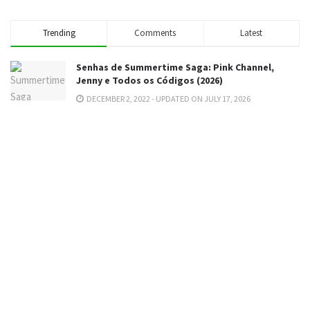
Trending
Comments
Latest
Senhas de Summertime Saga: Pink Channel,
Jenny e Todos os Códigos (2026)
DECEMBER 2, 2022 - UPDATED ON JULY 17, 2026