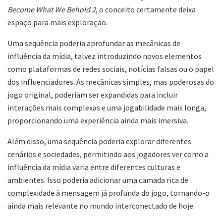
Become What We Behold 2
, o conceito certamente deixa
espaço para mais exploração.
Uma sequência poderia aprofundar as mecânicas de
influência da mídia, talvez introduzindo novos elementos
como plataformas de redes sociais, notícias falsas ou o papel
dos influenciadores. As mecânicas simples, mas poderosas do
jogo original, poderiam ser expandidas para incluir
interações mais complexas e uma jogabilidade mais longa,
proporcionando uma experiência ainda mais imersiva.
Além disso, uma sequência poderia explorar diferentes
cenários e sociedades, permitindo aos jogadores ver como a
influência da mídia varia entre diferentes culturas e
ambientes. Isso poderia adicionar uma camada rica de
complexidade à mensagem já profunda do jogo, tornando-o
ainda mais relevante no mundo interconectado de hoje.