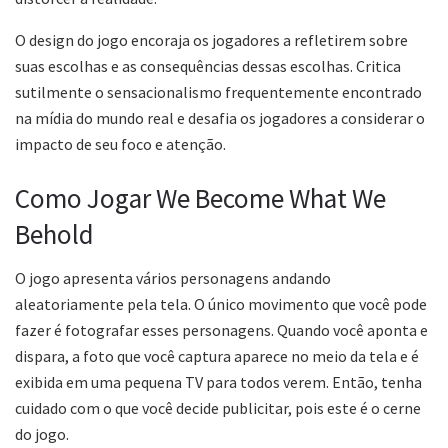
O design do jogo encoraja os jogadores a refletirem sobre
suas escolhas e as consequências dessas escolhas. Critica
sutilmente o sensacionalismo frequentemente encontrado
na mídia do mundo real e desafia os jogadores a considerar o
impacto de seu foco e atenção.
Como Jogar We Become What We
Behold
O jogo apresenta vários personagens andando
aleatoriamente pela tela. O único movimento que você pode
fazer é fotografar esses personagens. Quando você aponta e
dispara, a foto que você captura aparece no meio da tela e é
exibida em uma pequena TV para todos verem. Então, tenha
cuidado com o que você decide publicitar, pois este é o cerne
do jogo.