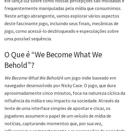
ele lança luz sobre como nossas percepções são moldadas e
frequentemente manipuladas pela mídia que consumimos.
Neste artigo abrangente, vamos explorar vários aspectos
deste fascinante jogo, incluindo seus finais, mecânicas de
jogo, como acessá-lo desbloqueado e especulações sobre
uma possível sequência.
O Que é “We Become What We
Behold”?
We Become What We Behold
é um jogo indie baseado em
navegador desenvolvido por Nicky Case. O jogo, que dura
aproximadamente cinco minutos, foca na natureza cíclica da
influência da mídia e seu impacto na sociedade. Através da
lente de uma interface simples de apontar e clicar, os
jogadores assumem o papel de um veículo de mídia de
notícias, capturando momentos que, por sua vez,