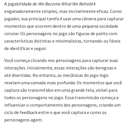
A jogabilidade de
We Become What We Behold
é
enganadoramente simples, mas incrivelmente eficaz. Como
jogador, sua principal tarefa é usar uma câmera para capturar
momentos que ocorrem dentro de uma pequena sociedade
circular. Os personagens no jogo são figuras de palito com
características distintas e minimalistas, tornando-os fáceis
de identificar e seguir.
Você começa clicando nos personagens para capturar suas
interações. Inicialmente, essas interações são benignas e
até divertidas. No entanto, as mecânicas do jogo logo
revelam uma camada mais profunda. Os momentos que você
captura são transmitidos em uma grande tela, visível para
todos os personagens no jogo. Essa transmissão começa a
influenciar o comportamento dos personagens, criando um
ciclo de feedback entre o que você captura e como os
personagens agem.