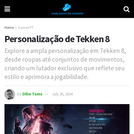
Home
Games PT
Personalização de Tekken 8
Explore a ampla personalização em Tekken 8,
desde roupas até conjuntos de movimentos,
criando um lutador exclusivo que reflete seu
estilo e aprimora a jogabilidade.
by
Ollie Toms
July 26, 2024