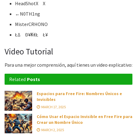
HeadShotㅤXﾠX
ㅤㅤㅤ←N0TH1ng
MisterㅤCRHONO
ŁΔﾠĐ¥ㅤҜ€ŁﾠŁ¥
Video Tutorial
Para una mejor comprensión, aquí tienes un video explicativo:
Related
Posts
Espacios para Free Fire: Nombres Únicos e
Invisibles
MARCH 17, 2025
Cómo Usar el Espacio Invisible en Free Fire para
Crear un Nombre Único
MARCH 2, 2025