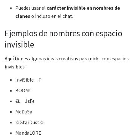
Puedes usar el
carácter invisible en nombres de
clanes
o incluso en el chat.
Ejemplos de nombres con espacio
invisible
Aquí tienes algunas ideas creativas para nicks con espacios
invisibles:
InviㅤSibleﾠF
ㅤㅤBOOM!!ㅤㅤ
€ŁﾠJєFє
MㅤeㅤDㅤuㅤSㅤaㅤ
☆ㅤStarDustㅤ☆
MandaㅤLORE