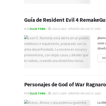
Guía de Resident Evil 4 RemakeGu
POR
OLLIE TOMS
JULY 4, 2024 - UPDATED ON JULY 17, 2024
¡Bien
seas u
diseña
SE
Personajes de God of War Ragnar
POR
OLLIE TOMS
JULY 3, 2024 - UPDATED ON JULY 17, 2024
La úl