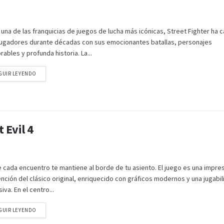
una de las franquicias de juegos de lucha más icónicas, Street Fighter ha 
 jugadores durante décadas con sus emocionantes batallas, personajes
bles y profunda historia. La...
GUIR LEYENDO
 Evil 4
 cada encuentro te mantiene al borde de tu asiento. El juego es una impre
nción del clásico original, enriquecido con gráficos modernos y una jugabi
iva. En el centro...
GUIR LEYENDO