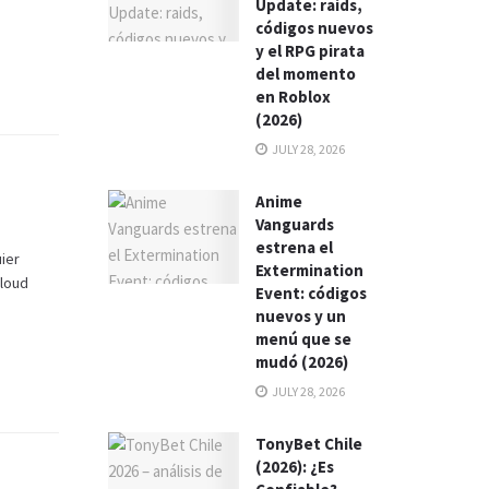
Update: raids,
códigos nuevos
y el RPG pirata
del momento
en Roblox
(2026)
JULY 28, 2026
Anime
Vanguards
estrena el
uier
Extermination
Cloud
Event: códigos
nuevos y un
menú que se
mudó (2026)
JULY 28, 2026
TonyBet Chile
(2026): ¿Es