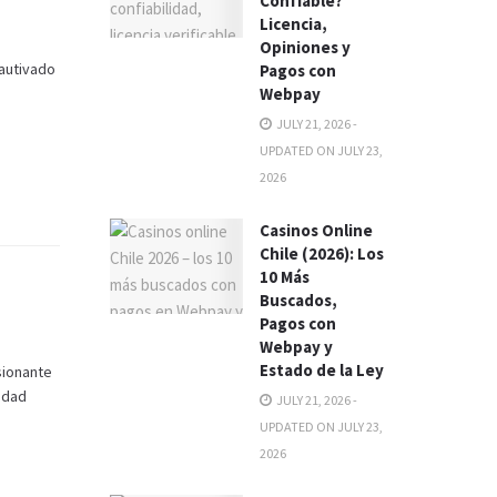
Confiable?
Licencia,
Opiniones y
cautivado
Pagos con
Webpay
JULY 21, 2026 -
UPDATED ON JULY 23,
2026
Casinos Online
Chile (2026): Los
10 Más
Buscados,
Pagos con
Webpay y
Estado de la Ley
sionante
lidad
JULY 21, 2026 -
UPDATED ON JULY 23,
2026