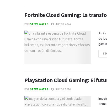
Fortnite Cloud Gaming: La transfo
POR
STEVE WATTS
JULY 18, 2024
Atrás
de jue
gaming
SE
PlayStation Cloud Gaming: El futur
POR
STEVE WATTS
JULY 16, 2024
Imagi
demas