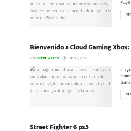
PlaySt
SE
Bienvenido a Cloud Gaming Xbox: E
POR
STEVE WATTS
JULY 15, 2024
Imagín
momen
Gaming
SE
Street Fighter 6 ps5