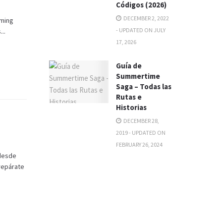
Códigos (2026)
DECEMBER 2, 2022
aming
- UPDATED ON JULY
..
17, 2026
Guía de
Summertime
Saga – Todas las
Rutas e
Historias
DECEMBER 28,
2019 - UPDATED ON
FEBRUARY 26, 2024
 desde
repárate