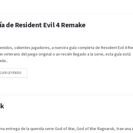
ía de Resident Evil 4 Remake
venidos, valientes jugadores, a nuestra guía completa de Resident Evil 4 R
n veterano del juego original o un recién llegado a la serie, esta guía está
da...
GUIR LEYENDO
ok
tima entrega de la querida serie God of War, God of War Ragnarok, trae una 