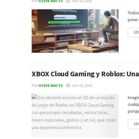
POR
STEVE WATTS
JULY 19, 2024
Todos
pone 
SE
XBOX Cloud Gaming y Roblox: Una 
POR
STEVE WATTS
JULY 19, 2024
Imagi
cualq
porqu
SE