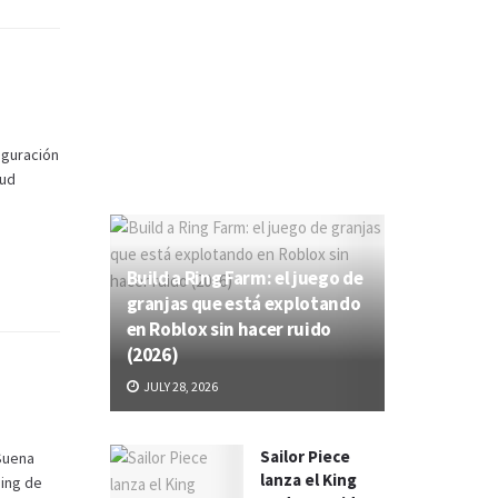
iguración
oud
Build a Ring Farm: el juego de
granjas que está explotando
en Roblox sin hacer ruido
(2026)
JULY 28, 2026
Sailor Piece
 Suena
lanza el King
ing de