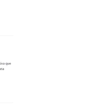
tiva que
una