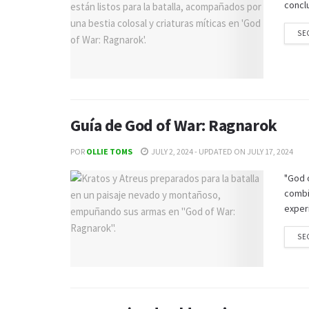
conclu
SE
Guía de God of War: Ragnarok
POR
OLLIE TOMS
JULY 2, 2024 - UPDATED ON JULY 17, 2024
"God 
combi
experi
SE