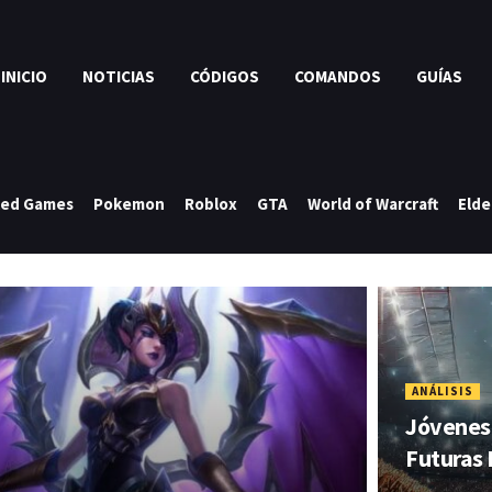
INICIO
NOTICIAS
CÓDIGOS
COMANDOS
GUÍAS
ked Games
Pokemon
Roblox
GTA
World of Warcraft
Elde
ANÁLISIS
Jóvenes 
Futuras 