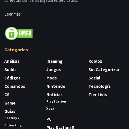
conectas con otros jugadores dedicados.
Leer más
Categories
Análisis
IGaming
Roblox
Builds
Juegos
Sin Categorizar
Códigos
Mods
Social
Comandos
Nintendo
Tecnología
CS
Noticias
Tier Lists
PlayStation
Game
Xbox
Guías
Destiny 2
PC
Elden Ring
Play Station 5