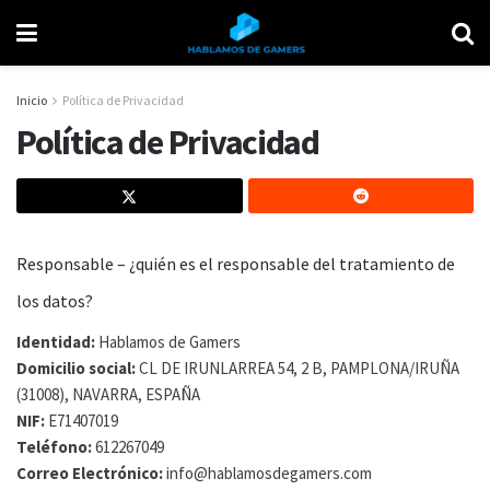
Inicio
Política de Privacidad
Política de Privacidad
Responsable – ¿quién es el responsable del tratamiento de
los datos?
Identidad:
Hablamos de Gamers
Domicilio social:
CL DE IRUNLARREA 54, 2 B, PAMPLONA/IRUÑA
(31008), NAVARRA, ESPAÑA
NIF:
E71407019
Teléfono:
612267049
Correo Electrónico:
info@hablamosdegamers.com