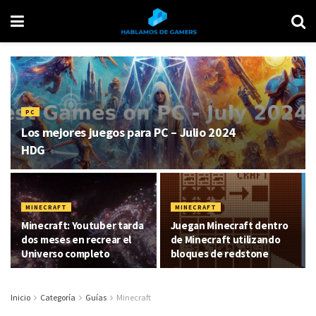
PC
Los mejores juegos para PC – Julio 2024
HDG
MINECRAFT
MINECRAFT
Minecraft: Youtuber tarda
Juegan Minecraft dentro
dos meses en recrear el
de Minecraft utilizando
Universo completo
bloques de redstone
Inicio
Categoría
Guías
Minecraft