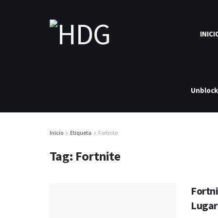
INICI
Unbloc
Inicio
Etiqueta
Fortnite
Tag:
Fortnite
Fortni
Lugar