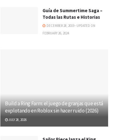
Guía de Summertime Saga –
Todas las Rutas e Historias
DECEMBER 28, 2019 - UPDATED ON
FEBRUARY 26, 2024
Build a Ring Farm: el juego de granjas que está
explotando en Roblox sin hacer ruido (2026)
JULY 28, 2026
Sailor Piece lanza el King