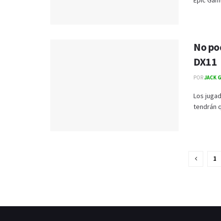
Epic Game
No pod
DX11
POR
JACK 
Los juga
tendrán q
1