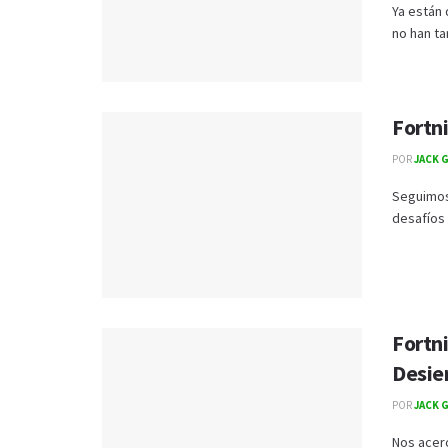
Ya están 
no han ta
Fortni
POR
JACK 
Seguimos
desafíos 
Fortni
Desier
POR
JACK 
Nos acerc