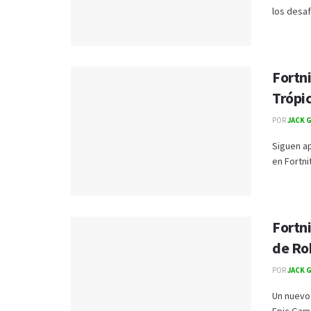
los desaf
Fortni
Trópi
POR
JACK 
Siguen a
en Fortni
Fortni
de Ro
POR
JACK 
Un nuevo 