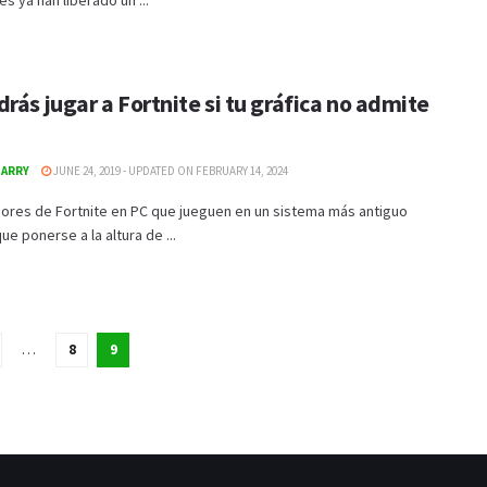
s ya han liberado un ...
rás jugar a Fortnite si tu gráfica no admite
GARRY
JUNE 24, 2019 - UPDATED ON FEBRUARY 14, 2024
dores de Fortnite en PC que jueguen en un sistema más antiguo
ue ponerse a la altura de ...
…
8
9