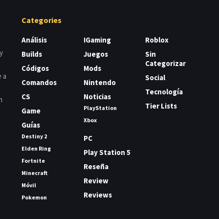
Categories
Análisis
IGaming
Roblox
y
Builds
Juegos
Sin
Categorizar
Códigos
Mods
e a
Social
Comandos
Nintendo
Tecnología
CS
Noticias
n
Tier Lists
PlayStation
Game
Xbox
Guías
Destiny 2
PC
Elden Ring
Play Station 5
Fortnite
Reseña
Minecraft
Review
Móvil
Reviews
Pokemon