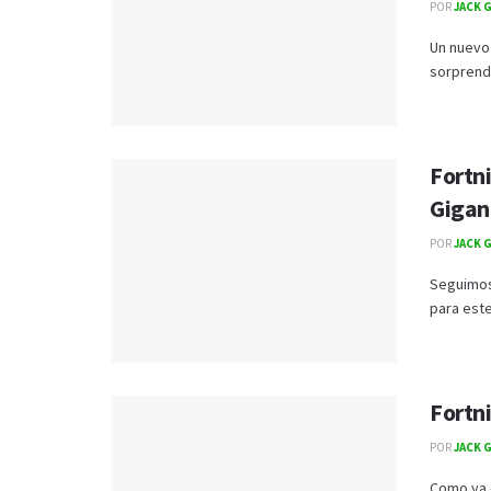
POR
JACK 
Un nuevo 
sorprendi
Fortn
Gigan
POR
JACK 
Seguimos
para este
Fortni
POR
JACK 
Como ya 