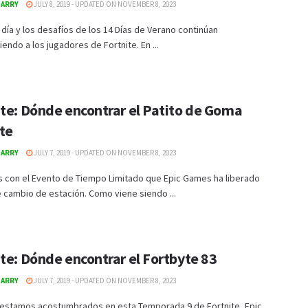
GARRY
JULY 8, 2019 - UPDATED ON NOVEMBER 8, 2023
día y los desafíos de los 14 Días de Verano continúan
endo a los jugadores de Fortnite. En ...
ite: Dónde encontrar el Patito de Goma
te
GARRY
JULY 7, 2019 - UPDATED ON NOVEMBER 8, 2023
 con el Evento de Tiempo Limitado que Epic Games ha liberado
 cambio de estación. Como viene siendo ...
te: Dónde encontrar el Fortbyte 83
GARRY
JULY 7, 2019 - UPDATED ON NOVEMBER 8, 2023
estamos acostumbrados en esta Temporada 9 de Fortnite, Epic