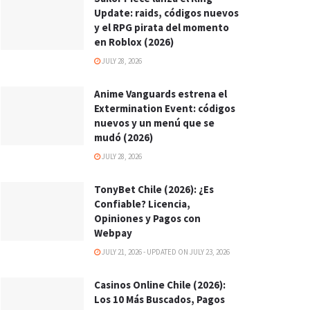
Update: raids, códigos nuevos
y el RPG pirata del momento
en Roblox (2026)
JULY 28, 2026
Anime Vanguards estrena el
Extermination Event: códigos
nuevos y un menú que se
mudó (2026)
JULY 28, 2026
TonyBet Chile (2026): ¿Es
Confiable? Licencia,
Opiniones y Pagos con
Webpay
JULY 21, 2026 - UPDATED ON JULY 23, 2026
Casinos Online Chile (2026):
Los 10 Más Buscados, Pagos