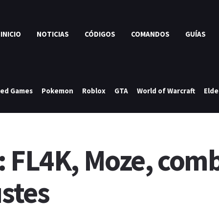
INICIO
NOTICIAS
CÓDIGOS
COMANDOS
GUÍAS
ked Games
Pokemon
Roblox
GTA
World of Warcraft
Elde
: FL4K, Moze, comb
ustes