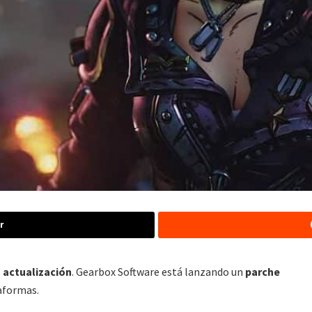
r
 actualización
. Gearbox Software está lanzando un
parche
taformas.