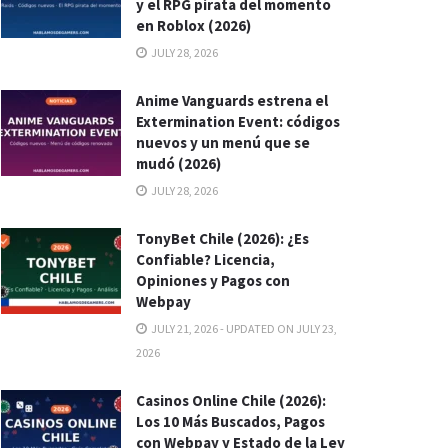
y el RPG pirata del momento
en Roblox (2026)
JULY 28, 2026
Anime Vanguards estrena el
Extermination Event: códigos
nuevos y un menú que se
mudó (2026)
JULY 28, 2026
TonyBet Chile (2026): ¿Es
Confiable? Licencia,
Opiniones y Pagos con
Webpay
JULY 21, 2026 - UPDATED ON JULY 23,
2026
Casinos Online Chile (2026):
Los 10 Más Buscados, Pagos
con Webpay y Estado de la Ley