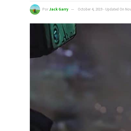
Por
Jack Garry
October 4, 2019 - Updated On No