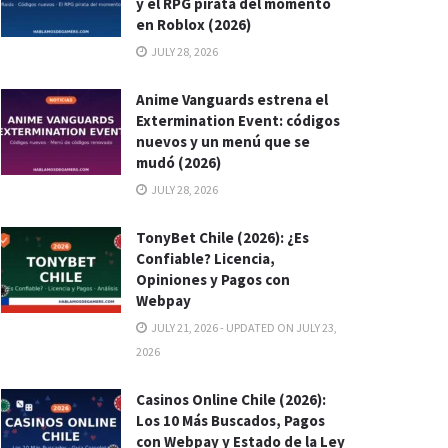
y el RPG pirata del momento
en Roblox (2026)
JULY 28, 2026
Anime Vanguards estrena el
Extermination Event: códigos
nuevos y un menú que se
mudó (2026)
JULY 28, 2026
TonyBet Chile (2026): ¿Es
Confiable? Licencia,
Opiniones y Pagos con
Webpay
JULY 21, 2026 - UPDATED ON JULY 23,
2026
Casinos Online Chile (2026):
Los 10 Más Buscados, Pagos
con Webpay y Estado de la Ley