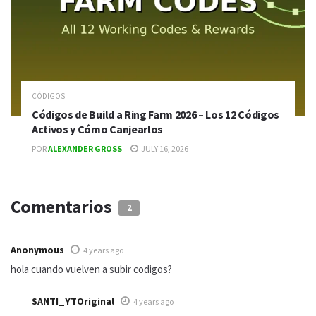
CÓDIGOS
Códigos de Build a Ring Farm 2026 – Los 12 Códigos
Activos y Cómo Canjearlos
POR
ALEXANDER GROSS
JULY 16, 2026
Comentarios
2
Anonymous
4 years ago
hola cuando vuelven a subir codigos?
SANTI_YTOriginal
4 years ago