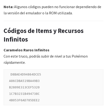
Nota:
Algunos códigos pueden no funcionar dependiendo de
la versión del emulador o la ROM utilizada.
Códigos de Items y Recursos
Infinitos
Caramelos Raros Infinitos
Con este truco, podrás subir de nivel a tus Pokémon
rápidamente.
D8BAE4D94864DCE5

A86CDBA519BA49B3

B2809E313CEF5320

1C7B3231B494738C
