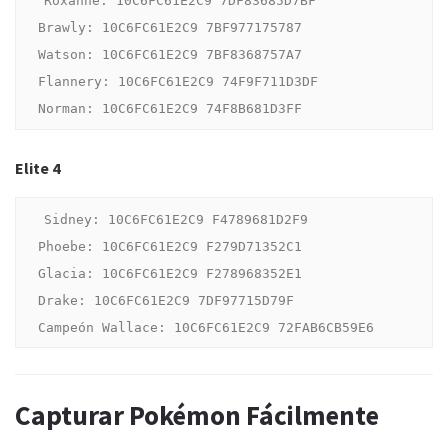
Roxanne: 10C6FC61E2C9 7DF83685D7BF

Brawly: 10C6FC61E2C9 7BF977175787

Watson: 10C6FC61E2C9 7BF8368757A7

Flannery: 10C6FC61E2C9 74F9F711D3DF

Elite 4
Sidney: 10C6FC61E2C9 F4789681D2F9

Phoebe: 10C6FC61E2C9 F279D71352C1

Glacia: 10C6FC61E2C9 F278968352E1

Drake: 10C6FC61E2C9 7DF97715D79F

Capturar Pokémon Fácilmente