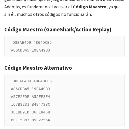
Además, es fundamental activar el
Código Maestro
, ya que
sin él, muchos otros códigos no funcionarán.
Código Maestro (GameShark/Action Replay)
D8BAE4D9 4864DCE5

Código Maestro Alternativo
D8BAE4D9 4864DCE5

A86CDBA5 19BA49B3

A57E2EDE A5AFF3E4

1C7B3231 B494738C

38EBB91D 36FE8458
