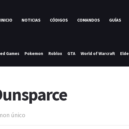
INICIO
NOTICIAS
CÓDIGOS
COMANDOS
GUÍAS
ked Games
Pokemon
Roblox
GTA
World of Warcraft
Elde
Dunsparce
émon único