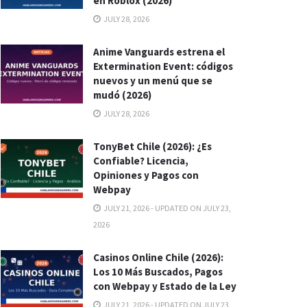
en Roblox (2026)
JULY 28, 2026
Anime Vanguards estrena el
Extermination Event: códigos
nuevos y un menú que se
mudó (2026)
JULY 28, 2026
TonyBet Chile (2026): ¿Es
Confiable? Licencia,
Opiniones y Pagos con
Webpay
JULY 21, 2026 - UPDATED ON JULY 23,
2026
Casinos Online Chile (2026):
Los 10 Más Buscados, Pagos
con Webpay y Estado de la Ley
JULY 21, 2026 - UPDATED ON JULY 23,