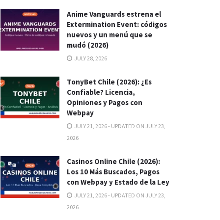
Anime Vanguards estrena el
Extermination Event: códigos
nuevos y un menú que se
mudó (2026)
JULY 28, 2026
TonyBet Chile (2026): ¿Es
Confiable? Licencia,
Opiniones y Pagos con
Webpay
JULY 21, 2026 - UPDATED ON JULY 23,
2026
Casinos Online Chile (2026):
Los 10 Más Buscados, Pagos
con Webpay y Estado de la Ley
JULY 21, 2026 - UPDATED ON JULY 23,
2026