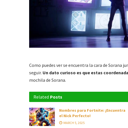
Como puedes ver se encuentra la cara de Sorana j
seguir.
Un dato curioso es que estas coordenad
mochila de Sorana.
Related
Posts
Nombres para Fortnite: ¡Encuentra
el Nick Perfecto!
MARCH 5, 2025