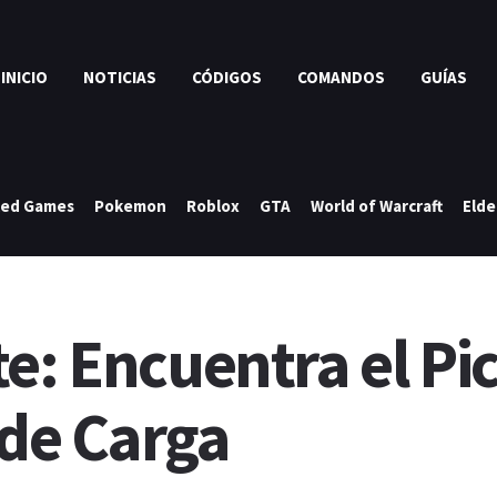
INICIO
NOTICIAS
CÓDIGOS
COMANDOS
GUÍAS
ked Games
Pokemon
Roblox
GTA
World of Warcraft
Elde
e: Encuentra el Pi
 de Carga