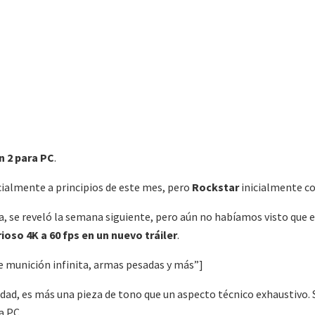
 2 para PC
.
ialmente a principios de este mes, pero
Rockstar
inicialmente co
da, se reveló la semana siguiente, pero aún no habíamos visto que 
ioso 4K a 60 fps en un nuevo tráiler
.
 munición infinita, armas pesadas y más”]
idad, es más una pieza de tono que un aspecto técnico exhaustivo.
a PC.