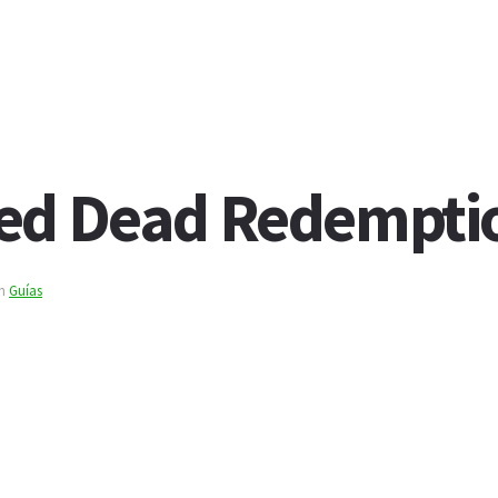
Red Dead Redempti
n
Guías