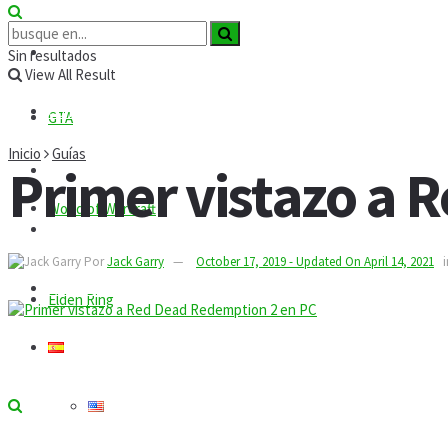
Roblox
Códigos
Sin resultados
View All Result
Comandos
GTA
Inicio
Guías
Primer vistazo a 
Guías
World of Warcraft
Mods
Por
Jack Garry
October 17, 2019 - Updated On April 14, 2021
i
Tecnología
Elden Ring