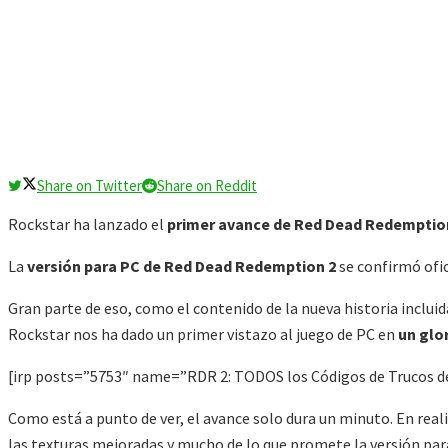
Share on Twitter
Share on Reddit
Rockstar ha lanzado el
primer avance de Red Dead Redemption
La
versión para PC de Red Dead Redemption 2
se confirmó ofic
Gran parte de eso, como el contenido de la nueva historia inclui
Rockstar nos ha dado un primer vistazo al juego de PC en
un glor
[irp posts=”5753″ name=”RDR 2: TODOS los Códigos de Trucos de
Como está a punto de ver, el avance solo dura un minuto. En real
las texturas mejoradas y mucho de lo que promete la versión par