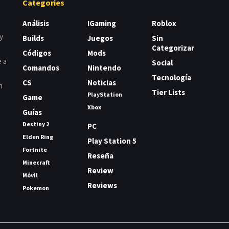
Categories
Análisis
IGaming
Roblox
y
Builds
Juegos
Sin
Categorizar
Códigos
Mods
e a
Social
Comandos
Nintendo
Tecnología
CS
Noticias
n
Tier Lists
PlayStation
Game
Xbox
Guías
Destiny 2
PC
Elden Ring
Play Station 5
Fortnite
Reseña
Minecraft
Review
Móvil
Reviews
Pokemon