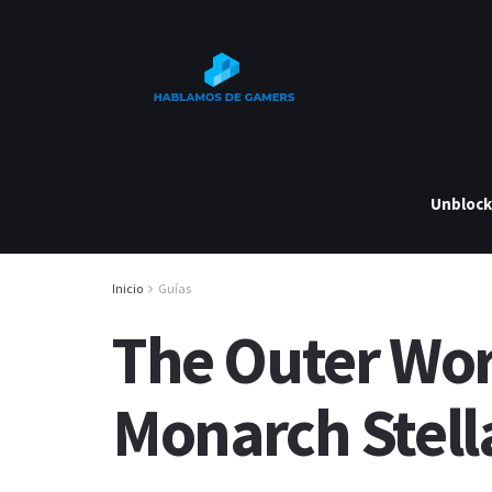
Unbloc
Inicio
Guías
The Outer Wor
Monarch Stell