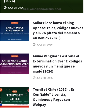
(2026)
JULY 28, 2026
Sailor Piece lanza el King
Update: raids, códigos nuevos
y el RPG pirata del momento
en Roblox (2026)
JULY 28, 2026
Anime Vanguards estrena el
Extermination Event: códigos
nuevos y un menú que se
mudó (2026)
JULY 28, 2026
TonyBet Chile (2026): ¿Es
Confiable? Licencia,
Opiniones y Pagos con
Webpay