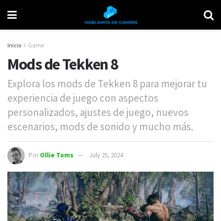
Inicio
Game
Mods de Tekken 8
Explora los mods de Tekken 8 para mejorar tu
experiencia de juego con aspectos
personalizados, ajustes de juego, nuevos
escenarios, mods de sonido y mucho más.
Por
Ollie Toms
July 25, 2024