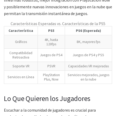
línea más robustos, mejor integración con PlayStation Now
y posiblemente nuevas innovaciones en juegos en la nube que
permitan la transmisión instantánea de juegos.
Características Esperadas vs. Características de la PS5
Característica
PS5
PS6 (Esperada)
4K, hasta
Gráficos
8K, mayores fps
120fps
Compatibilidad
Juegos de PS4
Juegos de PS4 y PS5
Retroactiva
Soporte VR
PSVR
Capacidades VR mejoradas
PlayStation
Servicios mejorados, juegos
Servicios en Línea
Plus, Now
en la nube
Lo Que Quieren los Jugadores
Escuchar a la comunidad de jugadores es crucial para