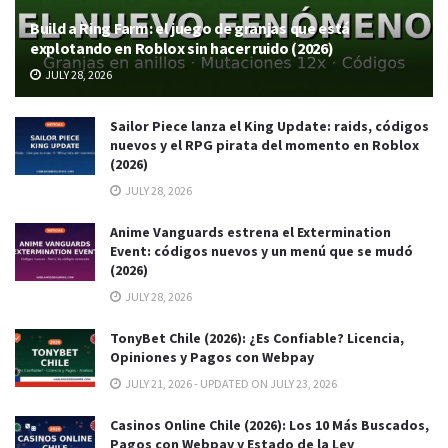
Build a Ring Farm: el juego de granjas que está
explotando en Roblox sin hacer ruido (2026)
JULY 28, 2026
Sailor Piece lanza el King Update: raids, códigos
nuevos y el RPG pirata del momento en Roblox
(2026)
JULY 28, 2026
Anime Vanguards estrena el Extermination
Event: códigos nuevos y un menú que se mudó
(2026)
JULY 28, 2026
TonyBet Chile (2026): ¿Es Confiable? Licencia,
Opiniones y Pagos con Webpay
JULY 21, 2026 - UPDATED ON JULY 23, 2026
Casinos Online Chile (2026): Los 10 Más Buscados,
Pagos con Webpay y Estado de la Ley