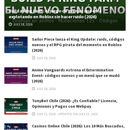
Build a Ring Farm: el juego de granjas que está
explotando en Roblox sin hacer ruido (2026)
JULY 28, 2026
Sailor Piece lanza el King Update: raids, códigos
nuevos y el RPG pirata del momento en Roblox
(2026)
JULY 28, 2026
Anime Vanguards estrena el Extermination
Event: códigos nuevos y un menú que se mudó
(2026)
JULY 28, 2026
TonyBet Chile (2026): ¿Es Confiable? Licencia,
Opiniones y Pagos con Webpay
JULY 21, 2026 - UPDATED ON JULY 23, 2026
Casinos Online Chile (2026): Los 10 Más Buscados,