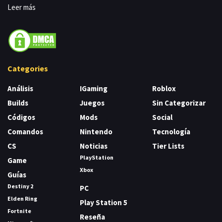
Leer más
Categories
Análisis
IGaming
Roblox
Builds
Juegos
Sin Categorizar
Códigos
Mods
Social
Comandos
Nintendo
Tecnología
CS
Noticias
Tier Lists
PlayStation
Game
Xbox
Guías
Destiny 2
PC
Elden Ring
Play Station 5
Fortnite
Reseña