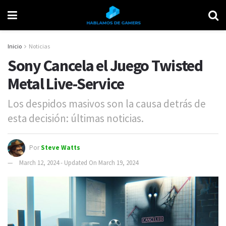
Inicio
Noticias
Sony Cancela el Juego Twisted
Metal Live-Service
Los despidos masivos son la causa detrás de
esta decisión: últimas noticias.
Por
Steve Watts
March 12, 2024 - Updated On March 19, 2024