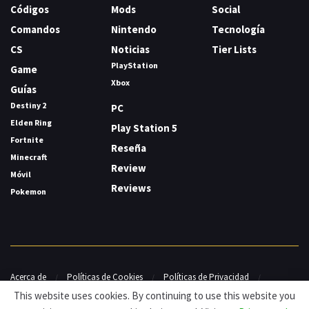
Códigos
Mods
Social
Comandos
Nintendo
Tecnología
CS
Noticias
Tier Lists
PlayStation
Game
Xbox
Guías
Destiny 2
PC
Elden Ring
Play Station 5
Fortnite
Reseña
Minecraft
Review
Móvil
Reviews
Pokemon
Acerca de
Políticas de Cookies
Políticas de Privacidad
Contacto
This website uses cookies. By continuing to use this website you