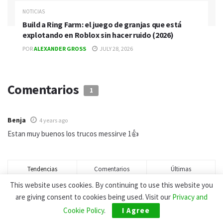
NOTICIAS
Build a Ring Farm: el juego de granjas que está
explotando en Roblox sin hacer ruido (2026)
POR
ALEXANDER GROSS
JULY 28, 2026
Comentarios
1
Benja
4 years ago
Estan muy buenos los trucos messirve 1👍
Tendencias
Comentarios
Últimas
This website uses cookies. By continuing to use this website you
Contraseñas de Summertime Saga: Pink Channel,
are giving consent to cookies being used. Visit our
Privacy and
Jenny y Todos los Códigos (2026)
Cookie Policy
.
I Agree
DECEMBER 2, 2022 - UPDATED ON JULY 17, 2026