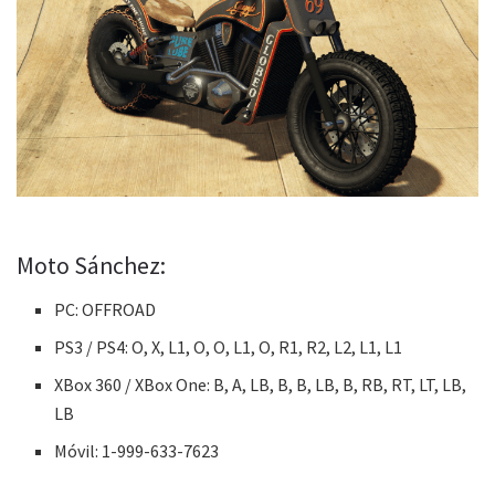
Moto Sánchez:
PC: OFFROAD
PS3 / PS4: O, X, L1, O, O, L1, O, R1, R2, L2, L1, L1
XBox 360 / XBox One: B, A, LB, B, B, LB, B, RB, RT, LT, LB,
LB
Móvil: 1-999-633-7623