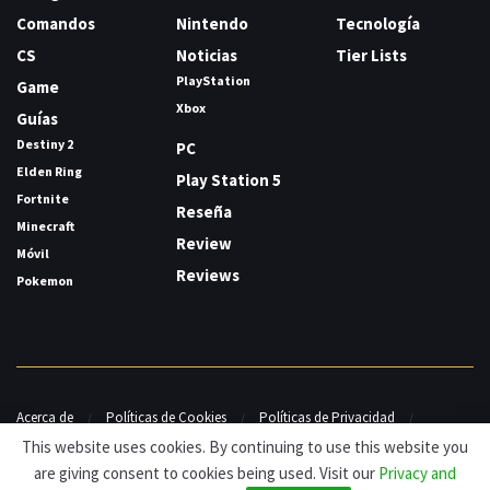
Comandos
Nintendo
Tecnología
CS
Noticias
Tier Lists
PlayStation
Game
Xbox
Guías
Destiny 2
PC
Elden Ring
Play Station 5
Fortnite
Reseña
Minecraft
Review
Móvil
Reviews
Pokemon
Acerca de
Políticas de Cookies
Políticas de Privacidad
Contacto
This website uses cookies. By continuing to use this website you
are giving consent to cookies being used. Visit our
Privacy and
© HDG Hablamos de Gamers 2026.