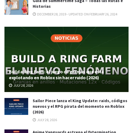
Guía de Summertime Saga – Todas las Rutas e
Historias
DECEMBER 28, 2019 - UPDATED ON FEBRUARY 26, 2024
Build a Ring Farm: el juego de granjas que está
explotando en Roblox sin hacer ruido (2026)
JULY 28, 2026
Sailor Piece lanza el King Update: raids, códigos
nuevos y el RPG pirata del momento en Roblox
(2026)
JULY 28, 2026
Anime Vanguards estrena el Extermination