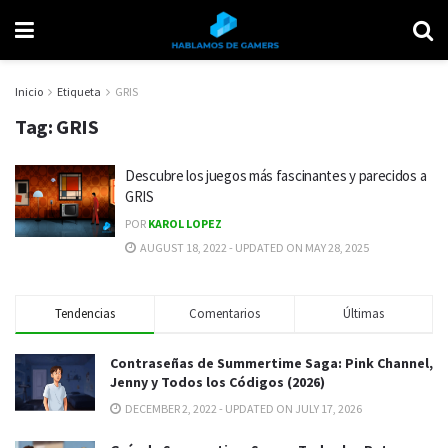
Inicio
Etiqueta
GRIS
Tag:
GRIS
Descubre los juegos más fascinantes y parecidos a
GRIS
POR
KAROL LOPEZ
AUGUST 18, 2022 - UPDATED ON MAY 28, 2025
Tendencias
Comentarios
Últimas
Contraseñas de Summertime Saga: Pink Channel,
Jenny y Todos los Códigos (2026)
DECEMBER 2, 2022 - UPDATED ON JULY 17, 2026