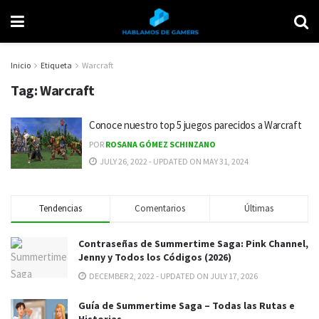
Inicio
Etiqueta
Warcraft
Tag:
Warcraft
Conoce nuestro top 5 juegos parecidos a Warcraft
POR
ROSANA GÓMEZ SCHINZANO
JULY 26, 2022 - UPDATED ON MAY 31, 2024
Tendencias
Comentarios
Últimas
Contraseñas de Summertime Saga: Pink Channel,
Jenny y Todos los Códigos (2026)
DECEMBER 2, 2022 - UPDATED ON JULY 17, 2026
Guía de Summertime Saga – Todas las Rutas e