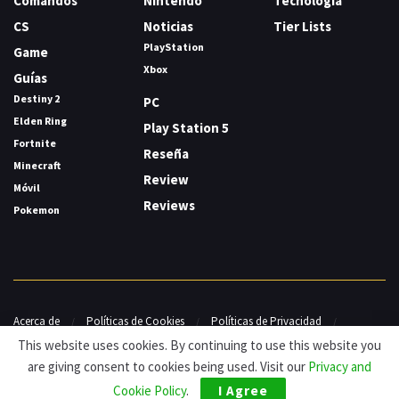
Comandos
Nintendo
Tecnología
CS
Noticias
Tier Lists
PlayStation
Game
Xbox
Guías
Destiny 2
PC
Elden Ring
Play Station 5
Fortnite
Reseña
Minecraft
Review
Móvil
Reviews
Pokemon
Acerca de
Políticas de Cookies
Políticas de Privacidad
Contacto
This website uses cookies. By continuing to use this website you
are giving consent to cookies being used. Visit our
Privacy and
© HDG Hablamos de Gamers 2026.
Cookie Policy
.
I Agree