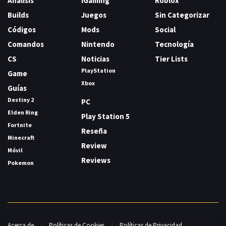
Análisis
IGaming
Roblox
Builds
Juegos
Sin Categorizar
Códigos
Mods
Social
Comandos
Nintendo
Tecnología
CS
Noticias
Tier Lists
PlayStation
Game
Xbox
Guías
Destiny 2
PC
Elden Ring
Play Station 5
Fortnite
Reseña
Minecraft
Review
Móvil
Reviews
Pokemon
Acerca de
Políticas de Cookies
Políticas de Privacidad