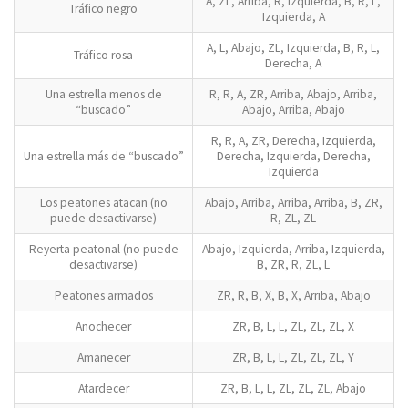
A, ZL, Arriba, R, Izquierda, B, R, L,
Tráfico negro
Izquierda, A
A, L, Abajo, ZL, Izquierda, B, R, L,
Tráfico rosa
Derecha, A
Una estrella menos de
R, R, A, ZR, Arriba, Abajo, Arriba,
“buscado”
Abajo, Arriba, Abajo
R, R, A, ZR, Derecha, Izquierda,
Una estrella más de “buscado”
Derecha, Izquierda, Derecha,
Izquierda
Los peatones atacan (no
Abajo, Arriba, Arriba, Arriba, B, ZR,
puede desactivarse)
R, ZL, ZL
Reyerta peatonal (no puede
Abajo, Izquierda, Arriba, Izquierda,
desactivarse)
B, ZR, R, ZL, L
Peatones armados
ZR, R, B, X, B, X, Arriba, Abajo
Anochecer
ZR, B, L, L, ZL, ZL, ZL, X
Amanecer
ZR, B, L, L, ZL, ZL, ZL, Y
Atardecer
ZR, B, L, L, ZL, ZL, ZL, Abajo