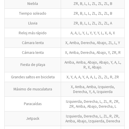
Niebla
ZR, B, L, L, ZL, ZL, ZL, B
Tiempo soleado
ZR, B, L, L, ZL, ZL, ZL, B
Lluvia
ZR, B, L, L, ZL, ZL, ZL, A
Reloj más rápido
A, A, L, Y, L, Y, Y, Y, L, X, A, X
Cámara lenta
X, Arriba, Derecha, Abajo, ZL, L, Y
Cámara lenta
X, Arriba, Derecha, Abajo, Y, ZR, R
Arriba, Arriba, Abajo, Abajo, Y, A, L,
Fiesta de playa
R, X, Abajo.
Grandes saltos en bicicleta
X, Y, A, A, Y, A, A, L, ZL, ZL, R, ZR
X, Arriba, Arriba, Izquierda,
Máximo de musculatura
Derecha, Y, A, Izquierda
Izquierda, Derecha, L, ZL, R, ZR,
Paracaídas
ZR, Arriba, Abajo, Derecha, L
Izquierda, Derecha, L, ZL, R, ZR,
Jetpack
Arriba, Abajo, Izquierda, Derecha