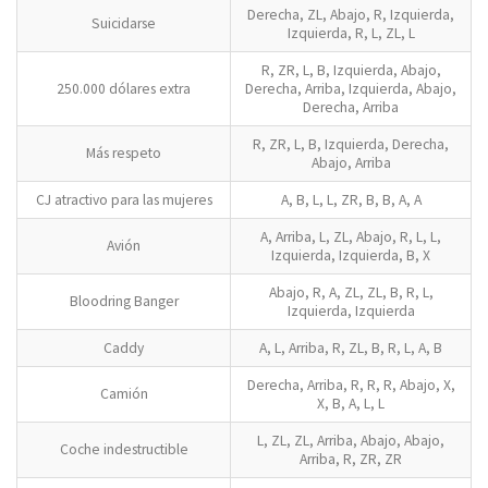
Derecha, ZL, Abajo, R, Izquierda,
Suicidarse
Izquierda, R, L, ZL, L
R, ZR, L, B, Izquierda, Abajo,
250.000 dólares extra
Derecha, Arriba, Izquierda, Abajo,
Derecha, Arriba
R, ZR, L, B, Izquierda, Derecha,
Más respeto
Abajo, Arriba
CJ atractivo para las mujeres
A, B, L, L, ZR, B, B, A, A
A, Arriba, L, ZL, Abajo, R, L, L,
Avión
Izquierda, Izquierda, B, X
Abajo, R, A, ZL, ZL, B, R, L,
Bloodring Banger
Izquierda, Izquierda
Caddy
A, L, Arriba, R, ZL, B, R, L, A, B
Derecha, Arriba, R, R, R, Abajo, X,
Camión
X, B, A, L, L
L, ZL, ZL, Arriba, Abajo, Abajo,
Coche indestructible
Arriba, R, ZR, ZR