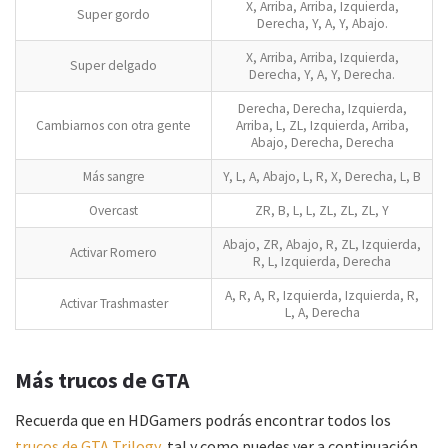
X, Arriba, Arriba, Izquierda,
Super gordo
Derecha, Y, A, Y, Abajo.
X, Arriba, Arriba, Izquierda,
Super delgado
Derecha, Y, A, Y, Derecha.
Derecha, Derecha, Izquierda,
Cambiarnos con otra gente
Arriba, L, ZL, Izquierda, Arriba,
Abajo, Derecha, Derecha
Más sangre
Y, L, A, Abajo, L, R, X, Derecha, L, B
Overcast
ZR, B, L, L, ZL, ZL, ZL, Y
Abajo, ZR, Abajo, R, ZL, Izquierda,
Activar Romero
R, L, Izquierda, Derecha
A, R, A, R, Izquierda, Izquierda, R,
Activar Trashmaster
L, A, Derecha
Más trucos de GTA
Recuerda que en HDGamers podrás encontrar todos los
trucos de GTA Trilogy
, tal y como puedes ver a continuación.