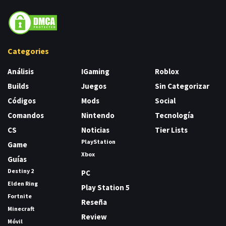
Categories
Análisis
IGaming
Roblox
Builds
Juegos
Sin Categorizar
Códigos
Mods
Social
Comandos
Nintendo
Tecnología
CS
Noticias
Tier Lists
PlayStation
Game
Xbox
Guías
Destiny 2
PC
Elden Ring
Play Station 5
Fortnite
Reseña
Minecraft
Review
Móvil