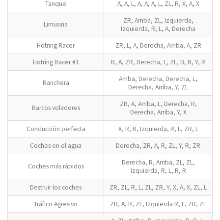
Tanque
A, A, L, A, A, A, L, ZL, R, X, A, X
ZR, Arriba, ZL, Izquierda,
Limusina
Izquierda, R, L, A, Derecha
Hotring Racer
ZR, L, A, Derecha, Arriba, A, ZR
Hotring Racer #1
R, A, ZR, Derecha, L, ZL, B, B, Y, R
Arriba, Derecha, Derecha, L,
Ranchera
Derecha, Arriba, Y, ZL
ZR, A, Arriba, L, Derecha, R,
Barcos voladores
Derecha, Arriba, Y, X
Conducción perfecta
X, R, R, Izquierda, R, L, ZR, L
Coches en el agua
Derecha, ZR, A, R, ZL, Y, R, ZR
Derecha, R, Arriba, ZL, ZL,
Coches más rápidos
Izquierda, R, L, R, R
Destruir los coches
ZR, ZL, R, L, ZL, ZR, Y, X, A, X, ZL, L
Tráfico Agresivo
ZR, A, R, ZL, Izquierda R, L, ZR, ZL