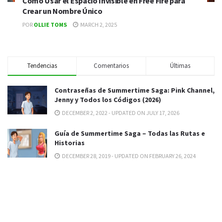
Cómo Usar el Espacio Invisible en Free Fire para
Crear un Nombre Único
POR
OLLIE TOMS
MARCH 2, 2025
Tendencias
Comentarios
Últimas
Contraseñas de Summertime Saga: Pink Channel,
Jenny y Todos los Códigos (2026)
DECEMBER 2, 2022 - UPDATED ON JULY 17, 2026
Guía de Summertime Saga – Todas las Rutas e
Historias
DECEMBER 28, 2019 - UPDATED ON FEBRUARY 26, 2024