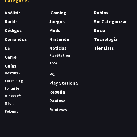
Categories
Análisis
IGaming
Roblox
Builds
Juegos
Sin Categorizar
Códigos
Mods
Social
Comandos
Nintendo
Tecnología
CS
Noticias
Tier Lists
PlayStation
Game
Xbox
Guías
Destiny 2
PC
Elden Ring
Play Station 5
Fortnite
Reseña
Minecraft
Review
Móvil
Reviews
Pokemon