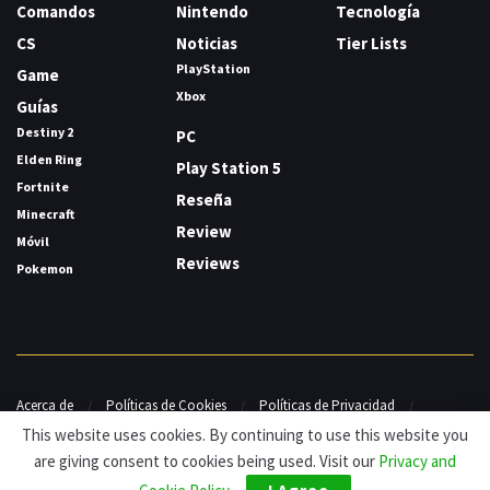
Comandos
Nintendo
Tecnología
CS
Noticias
Tier Lists
PlayStation
Game
Xbox
Guías
Destiny 2
PC
Elden Ring
Play Station 5
Fortnite
Reseña
Minecraft
Review
Móvil
Reviews
Pokemon
Acerca de
Políticas de Cookies
Políticas de Privacidad
Contacto
This website uses cookies. By continuing to use this website you
are giving consent to cookies being used. Visit our
Privacy and
© HDG Hablamos de Gamers 2026.