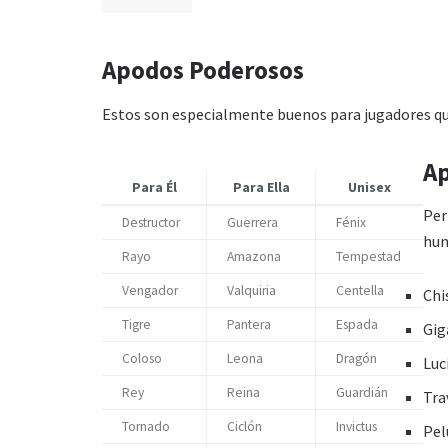
Apodos Poderosos
Estos son especialmente buenos para jugadores qu
Ap
Para Él
Para Ella
Unisex
Per
Destructor
Guerrera
Fénix
hum
Rayo
Amazona
Tempestad
Vengador
Valquiria
Centella
Chi
Tigre
Pantera
Espada
Gig
Coloso
Leona
Dragón
Luc
Rey
Reina
Guardián
Tra
Tornado
Ciclón
Invictus
Pel