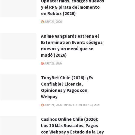
Update: raids, códigos nuevos
y el RPG pirata del momento
en Roblox (2026)
JULY 28, 2026
Anime Vanguards estrena el
Extermination Event: códigos
nuevos y un menú que se
mudó (2026)
JULY 28, 2026
TonyBet Chile (2026): ¿Es
Confiable? Licencia,
Opiniones y Pagos con
Webpay
JULY 21, 2026 - UPDATED ON JULY 23, 2026
Casinos Online Chile (2026):
Los 10 Más Buscados, Pagos
con Webpay y Estado de la Ley