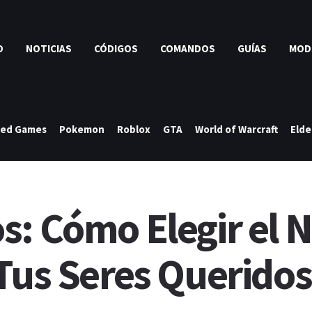
O
NOTICIAS
CÓDIGOS
COMANDOS
GUÍAS
MOD
ked Games
Pokemon
Roblox
GTA
World of Warcraft
Elde
s: Cómo Elegir el
 Tus Seres Queridos