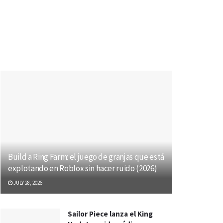
Build a Ring Farm: el juego de granjas que está
explotando en Roblox sin hacer ruido (2026)
JULY 28, 2026
Sailor Piece lanza el King