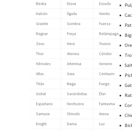
Bestia
Diosa
Escudo
Pul
Halcón
Águila
Viento
Cac
Granite
Sombra
Fuerza
Pat
Ragnar
Freya
Relámpago
Big
Zeus
Hera
Trueno
Ore
Thor
Atenea
Cóndor
Tr
Hércules
Artemisa
Veneno
Sal
Atlas
Gaia
Centauro
Pic
Titán
Maga
Fuego
Gat
Goliat
Sacerdotisa
Éter
Ra
Espartano
Hechicera
Fantasma
Con
Samurai
Shinobi
Arena
Chi
Knight
Dama
Luz
Bic