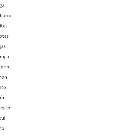
ga
horro
itas
otes
jas
ompa
tarín
hón
ito
tón
ejito
qui
ho