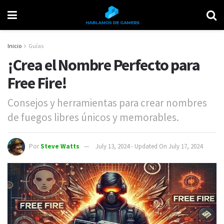
Inicio
Guías
¡Crea el Nombre Perfecto para
Free Fire!
Consejos y herramientas para crear nombres
de fuegos libres únicos y memorables.
Por
Steve Watts
July 13, 2024 - Updated On July 17, 2024