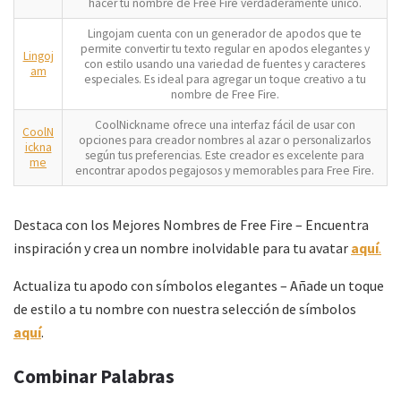
hacer tu nombre de Free Fire verdaderamente único.
Lingojam cuenta con un generador de apodos que te
permite convertir tu texto regular en apodos elegantes y
Lingoj
con estilo usando una variedad de fuentes y caracteres
am
especiales. Es ideal para agregar un toque creativo a tu
nombre de Free Fire.
CoolNickname ofrece una interfaz fácil de usar con
CoolN
opciones para creador nombres al azar o personalizarlos
ickna
según tus preferencias. Este creador es excelente para
me
encontrar apodos pegajosos y memorables para Free Fire.
Destaca con los Mejores Nombres de Free Fire – Encuentra
inspiración y crea un nombre inolvidable para tu avatar
aquí
.
Actualiza tu apodo con símbolos elegantes – Añade un toque
de estilo a tu nombre con nuestra selección de símbolos
aquí
.
Combinar Palabras