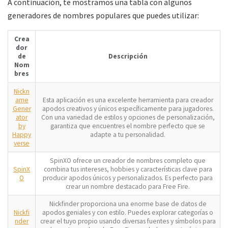
A continuación, te mostramos una tabla con algunos
generadores de nombres populares que puedes utilizar:
Crea
dor
de
Descripción
Nom
bres
Nickn
ame
Esta aplicación es una excelente herramienta para creador
Gener
apodos creativos y únicos específicamente para jugadores.
ator
Con una variedad de estilos y opciones de personalización,
by
garantiza que encuentres el nombre perfecto que se
Happy
adapte a tu personalidad.
verse
SpinXO ofrece un creador de nombres completo que
SpinX
combina tus intereses, hobbies y características clave para
O
producir apodos únicos y personalizados. Es perfecto para
crear un nombre destacado para Free Fire.
Nickfinder proporciona una enorme base de datos de
Nickfi
apodos geniales y con estilo. Puedes explorar categorías o
nder
crear el tuyo propio usando diversas fuentes y símbolos para