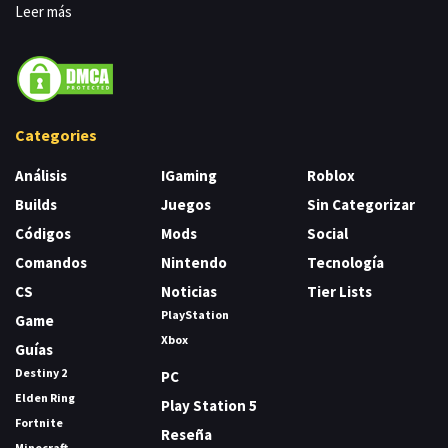
Leer más
Categories
Análisis
IGaming
Roblox
Builds
Juegos
Sin Categorizar
Códigos
Mods
Social
Comandos
Nintendo
Tecnología
CS
Noticias
Tier Lists
PlayStation
Game
Xbox
Guías
Destiny 2
PC
Elden Ring
Play Station 5
Fortnite
Reseña
Minecraft