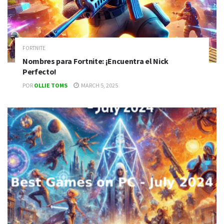
FORTNITE
Nombres para Fortnite: ¡Encuentra el Nick
Perfecto!
POR
OLLIE TOMS
MARCH 5, 2025