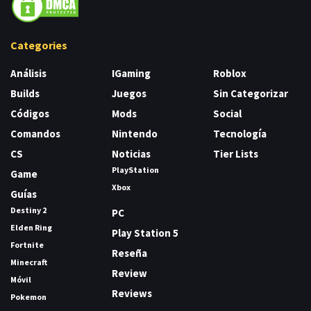
Categories
Análisis
IGaming
Roblox
Builds
Juegos
Sin Categorizar
Códigos
Mods
Social
Comandos
Nintendo
Tecnología
CS
Noticias
Tier Lists
PlayStation
Game
Xbox
Guías
Destiny 2
PC
Elden Ring
Play Station 5
Fortnite
Reseña
Minecraft
Review
Móvil
Reviews
Pokemon