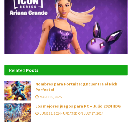
Related
Posts
Nombres para Fortnite: ¡Encuentra el Nick
Perfecto!
MARCH 5, 2025
Los mejores juegos para PC – Julio 2024 HDG
JUNE 25, 2024 - UPDATED ON JULY 17, 2024