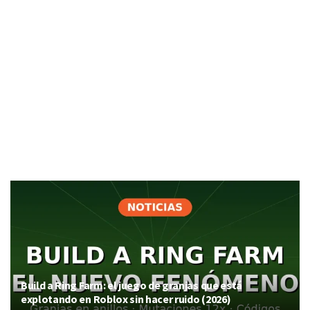
Build a Ring Farm: el juego de granjas que está
explotando en Roblox sin hacer ruido (2026)