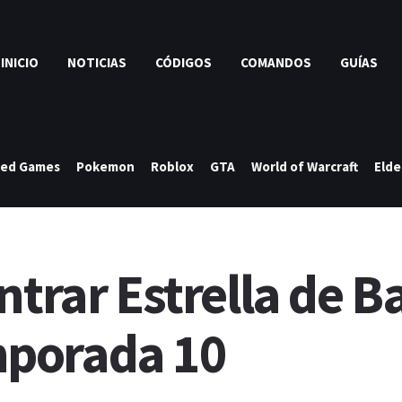
INICIO
NOTICIAS
CÓDIGOS
COMANDOS
GUÍAS
ked Games
Pokemon
Roblox
GTA
World of Warcraft
Elde
ntrar Estrella de Ba
porada 10