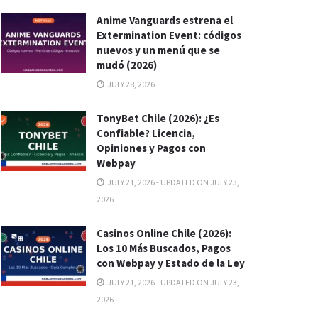
Anime Vanguards estrena el
Extermination Event: códigos
nuevos y un menú que se
mudó (2026)
JULY 28, 2026
TonyBet Chile (2026): ¿Es
Confiable? Licencia,
Opiniones y Pagos con
Webpay
JULY 21, 2026 - UPDATED ON JULY 23,
2026
Casinos Online Chile (2026):
Los 10 Más Buscados, Pagos
con Webpay y Estado de la Ley
JULY 21, 2026 - UPDATED ON JULY 23,
2026