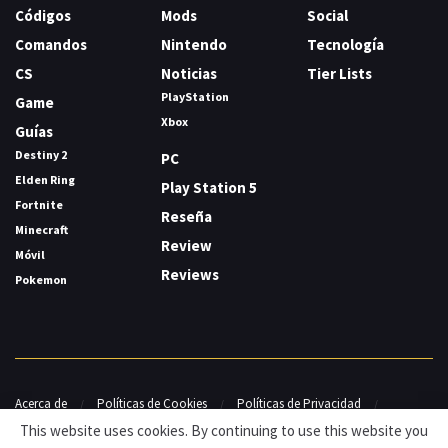
Códigos
Mods
Social
Comandos
Nintendo
Tecnología
CS
Noticias
Tier Lists
PlayStation
Game
Xbox
Guías
Destiny 2
PC
Elden Ring
Play Station 5
Fortnite
Reseña
Minecraft
Review
Móvil
Reviews
Pokemon
Acerca de
Políticas de Cookies
Políticas de Privacidad
Contacto
This website uses cookies. By continuing to use this website you