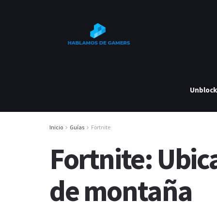
Unbloc
Inicio
Guías
Fortnite
Fortnite: Ubi
de montaña