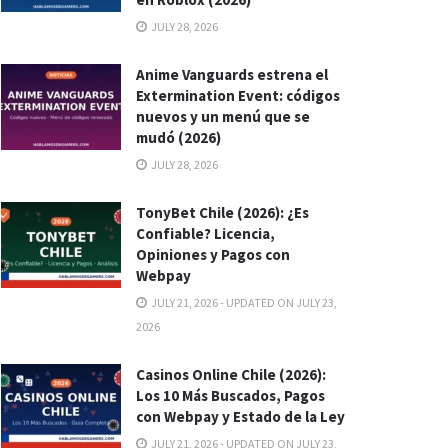
JULY 28, 2026
Anime Vanguards estrena el
Extermination Event: códigos
nuevos y un menú que se
mudó (2026)
JULY 28, 2026
TonyBet Chile (2026): ¿Es
Confiable? Licencia,
Opiniones y Pagos con
Webpay
JULY 21, 2026 - UPDATED ON JULY 23,
2026
Casinos Online Chile (2026):
Los 10 Más Buscados, Pagos
con Webpay y Estado de la Ley
JULY 21, 2026 - UPDATED ON JULY 23,