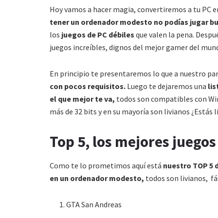
Hoy vamos a hacer magia, convertiremos a tu PC e
tener un ordenador modesto no podías jugar bu
los
juegos de PC débiles
que valen la pena. Despué
juegos increíbles, dignos del mejor gamer del mun
En principio te presentaremos lo que a nuestro pa
con pocos requisitos.
Luego te dejaremos una
li
el que mejor te va,
todos son compatibles con Win
más de 32 bits y en su mayoría son livianos ¿Estás l
Top 5, los mejores juegos
Como te lo prometimos aquí está
nuestro TOP 5 d
en un ordenador modesto,
todos son livianos, fá
GTA San Andreas