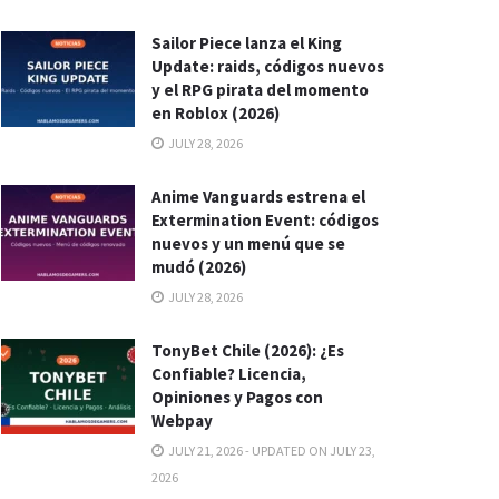
Sailor Piece lanza el King
Update: raids, códigos nuevos
y el RPG pirata del momento
en Roblox (2026)
JULY 28, 2026
Anime Vanguards estrena el
Extermination Event: códigos
nuevos y un menú que se
mudó (2026)
JULY 28, 2026
TonyBet Chile (2026): ¿Es
Confiable? Licencia,
Opiniones y Pagos con
Webpay
JULY 21, 2026 - UPDATED ON JULY 23,
2026