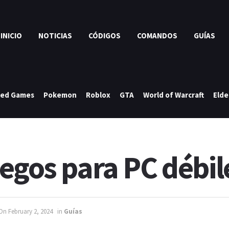
INICIO
NOTICIAS
CÓDIGOS
COMANDOS
GUÍAS
ked Games
Pokemon
Roblox
GTA
World of Warcraft
Elde
egos para PC débil
On February 2, 2024
in
Guías