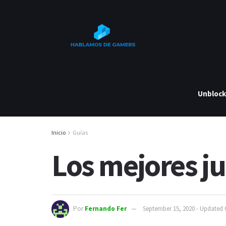
Unbloc
Inicio
Guías
Los mejores ju
Por
Fernando Fer
September 15, 2020 - Updated 