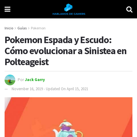
Inicio
Guías
Pokemon
Pokemon Espada y Escudo:
Cómo evolucionar a Sinistea en
Polteageist
Por
Jack Garry
November 16, 2019 - Updated On April 15, 2021