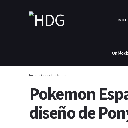
INICI
Unbloc
Inicio
Guías
Pokemon
Pokemon Espad
diseño de Pon