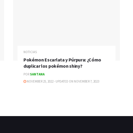
NOTICIAS
Pokémon Escarlata y Púrpura: ¿Cómo
duplicar los pokémon shiny?
POR
SANTANA
NOVEMBER 25, 2022 - UPDATED ON NOVEMBER 7, 2023