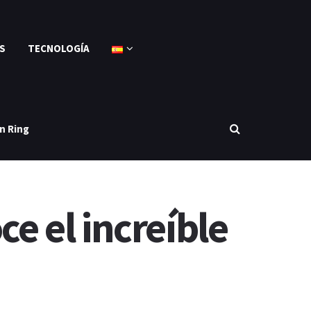
S
TECNOLOGÍA
n Ring
 el increíble