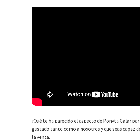
¿Qué te ha parecido el aspecto de Ponyta Galar p
gustado tanto como a nosotros y que seas capaz de
la venta.