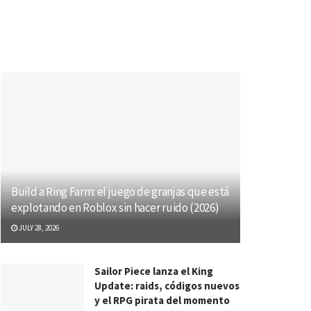
Build a Ring Farm: el juego de granjas que está
explotando en Roblox sin hacer ruido (2026)
JULY 28, 2026
Sailor Piece lanza el King
Update: raids, códigos nuevos
y el RPG pirata del momento