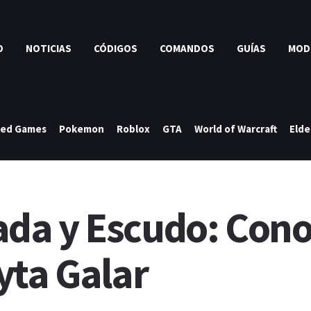
O
NOTICIAS
CÓDIGOS
COMANDOS
GUÍAS
MOD
ked Games
Pokemon
Roblox
GTA
World of Warcraft
Elde
a y Escudo: Conoce
yta Galar