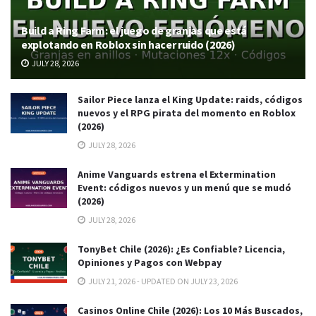
Build a Ring Farm: el juego de granjas que está
explotando en Roblox sin hacer ruido (2026)
JULY 28, 2026
Sailor Piece lanza el King Update: raids, códigos
nuevos y el RPG pirata del momento en Roblox
(2026)
JULY 28, 2026
Anime Vanguards estrena el Extermination
Event: códigos nuevos y un menú que se mudó
(2026)
JULY 28, 2026
TonyBet Chile (2026): ¿Es Confiable? Licencia,
Opiniones y Pagos con Webpay
JULY 21, 2026 - UPDATED ON JULY 23, 2026
Casinos Online Chile (2026): Los 10 Más Buscados,