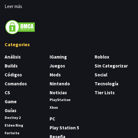
Leer más
Categories
Análisis
IGaming
Roblox
Builds
Juegos
Sin Categorizar
Códigos
Mods
Social
Comandos
Nintendo
Tecnología
CS
Noticias
Tier Lists
PlayStation
Game
Xbox
Guías
Destiny 2
PC
Elden Ring
Play Station 5
Fortnite
Reseña