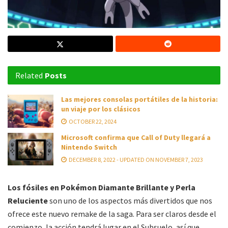
Related
Posts
Las mejores consolas portátiles de la historia:
un viaje por los clásicos
OCTOBER 22, 2024
Microsoft confirma que Call of Duty llegará a
Nintendo Switch
DECEMBER 8, 2022 - UPDATED ON NOVEMBER 7, 2023
Los fósiles en Pokémon Diamante Brillante y Perla
Reluciente
son uno de los aspectos más divertidos que nos
ofrece este nuevo remake de la saga. Para ser claros desde el
comienzo, la acción tendrá lugar en el Subsuelo, así que