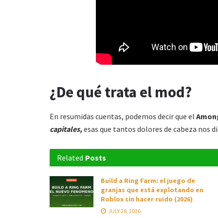
¿De qué trata el mod?
En resumidas cuentas, podemos decir que el
Among
capitales,
esas que tantos dolores de cabeza nos d
Related
Posts
Build a Ring Farm: el juego de
granjas que está explotando en
Roblox sin hacer ruido (2026)
JULY 28, 2026