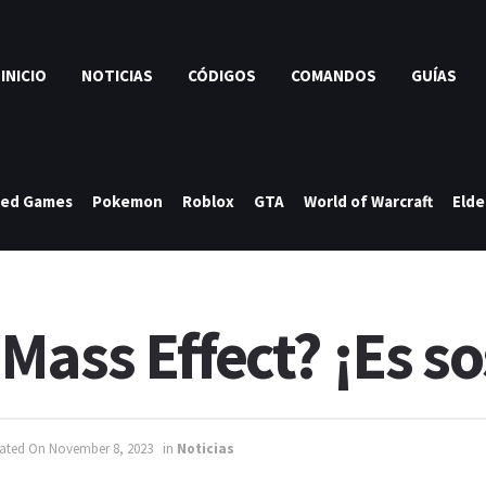
INICIO
NOTICIAS
CÓDIGOS
COMANDOS
GUÍAS
ked Games
Pokemon
Roblox
GTA
World of Warcraft
Elde
Mass Effect? ¡Es s
dated On November 8, 2023
in
Noticias