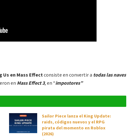
 Us en Mass Effect
consiste en convertir a
todas las naves
ieron en
Mass Effect 3
, en “
impostores”
Sailor Piece lanza el King Update:
raids, códigos nuevos y el RPG
pirata del momento en Roblox
(2026)