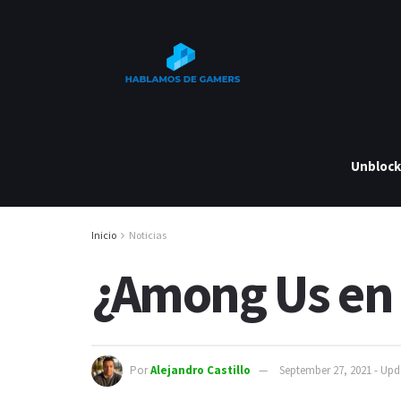
Unbloc
Inicio
Noticias
¿Among Us en 
Por
Alejandro Castillo
September 27, 2021 - Up