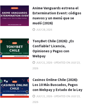
Anime Vanguards estrena el
Extermination Event: códigos
nuevos y un menú que se
mudó (2026)
JULY 28, 2026
TonyBet Chile (2026): ¿Es
Confiable? Licencia,
Opiniones y Pagos con
Webpay
JULY 21, 2026 - UPDATED ON JULY 23,
2026
Casinos Online Chile (2026):
Los 10 Más Buscados, Pagos
con Webpay y Estado de la Ley
JULY 21, 2026 - UPDATED ON JULY 23,
2026