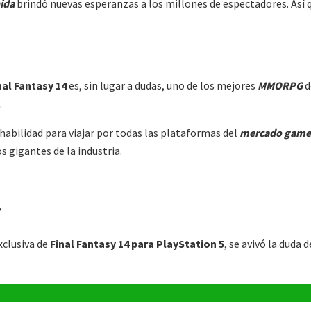
hida
brindó nuevas esperanzas a los millones de espectadores. As
nal Fantasy 14
es, sin lugar a dudas, uno de los mejores
MMORPG
d
.
 habilidad para viajar por todas las plataformas del
mercado game
s gigantes de la industria.
?
xclusiva de
Final Fantasy 14 para PlayStation 5
, se avivó la duda