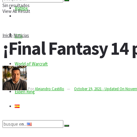
Sin resultados
Roblox
View All Result
Códigos
Comandos
Inicio
Noticias
GTA
¡Final Fantasy 14
Guías
World of Warcraft
Mods
Tecnología
Por
Alejandro Castillo
October 19, 2021 - Updated On Novem
Elden Ring