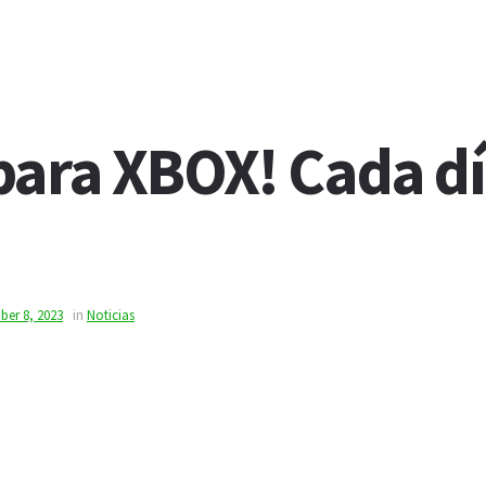
 para XBOX! Cada dí
ber 8, 2023
in
Noticias