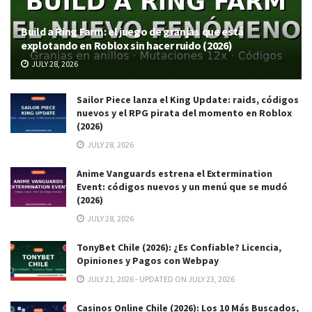
Build a Ring Farm: el juego de granjas que está
explotando en Roblox sin hacer ruido (2026)
JULY 28, 2026
Sailor Piece lanza el King Update: raids, códigos
nuevos y el RPG pirata del momento en Roblox
(2026)
JULY 28, 2026
Anime Vanguards estrena el Extermination
Event: códigos nuevos y un menú que se mudó
(2026)
JULY 28, 2026
TonyBet Chile (2026): ¿Es Confiable? Licencia,
Opiniones y Pagos con Webpay
JULY 21, 2026 - UPDATED ON JULY 23, 2026
Casinos Online Chile (2026): Los 10 Más Buscados,