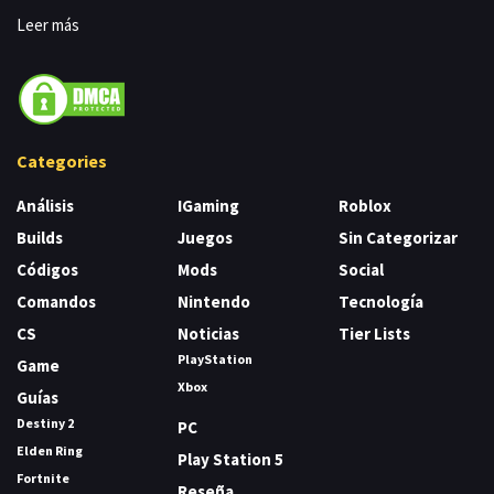
Leer más
Categories
Análisis
IGaming
Roblox
Builds
Juegos
Sin Categorizar
Códigos
Mods
Social
Comandos
Nintendo
Tecnología
CS
Noticias
Tier Lists
PlayStation
Game
Xbox
Guías
Destiny 2
PC
Elden Ring
Play Station 5
Fortnite
Reseña