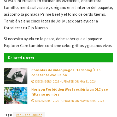
Si está interesado en cocinar los vizcochos, encontrará
tomillo, menta silvestre y orégano en el interior del paquete,
así como la pomada Prime Beef y el lomo de cerdo tierno.
También tiene cinco latas de Jolly Jack para ayudar a
fortalecer tu Ojo Muerto.
Si necesita ayuda en la pesca, debe saber que el paquete
Explorer Care también contiene cebo: grillos y gusanos vivos.
Related
Posts
Consolas de videojuegos: Tecnología en
constante evolución
DECEMBER 3, 2023 - UPDATED ON MAY 31, 2024
Horizon Forbidden West recibiría un DLC y se
filtra su nombre
DECEMBER 7, 2022 - UPDATED ON NOVEMBER 7, 2023
Tags:
Red Dead Online