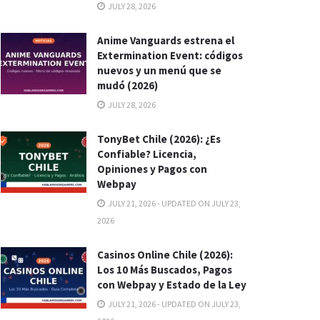
JULY 28, 2026
Anime Vanguards estrena el
Extermination Event: códigos
nuevos y un menú que se
mudó (2026)
JULY 28, 2026
TonyBet Chile (2026): ¿Es
Confiable? Licencia,
Opiniones y Pagos con
Webpay
JULY 21, 2026 - UPDATED ON JULY 23,
2026
Casinos Online Chile (2026):
Los 10 Más Buscados, Pagos
con Webpay y Estado de la Ley
JULY 21, 2026 - UPDATED ON JULY 23,