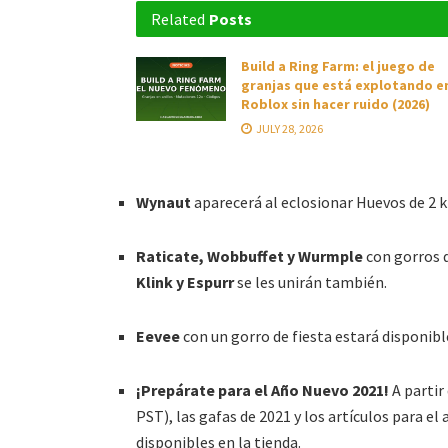
Related
Posts
Build a Ring Farm: el juego de
granjas que está explotando e
Roblox sin hacer ruido (2026)
JULY 28, 2026
Wynaut
aparecerá al eclosionar Huevos de 2 k
Raticate, Wobbuffet y Wurmple
con gorros d
Klink y Espurr
se les unirán también.
Eevee
con un gorro de fiesta estará disponibl
¡Prepárate para el Año Nuevo 2021!
A partir
PST), las gafas de 2021 y los artículos para e
disponibles en la tienda.