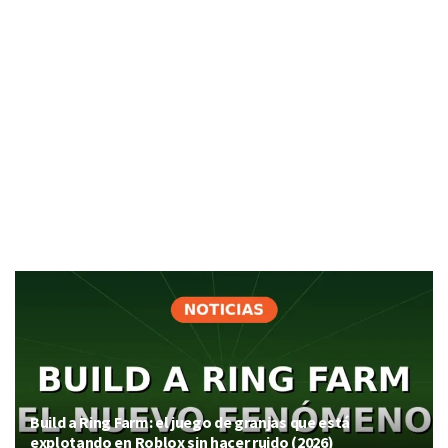
Build a Ring Farm: el juego de granjas que está
explotando en Roblox sin hacer ruido (2026)