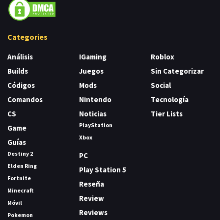
Categories
Análisis
IGaming
Roblox
Builds
Juegos
Sin Categorizar
Códigos
Mods
Social
Comandos
Nintendo
Tecnología
CS
Noticias
Tier Lists
PlayStation
Game
Xbox
Guías
Destiny 2
PC
Elden Ring
Play Station 5
Fortnite
Reseña
Minecraft
Review
Móvil
Reviews
Pokemon