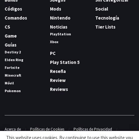
Códigos
Mods
Social
Comandos
Nintendo
Tecnología
CS
Noticias
Tier Lists
PlayStation
Game
Xbox
Guías
Destiny 2
PC
Elden Ring
Play Station 5
Fortnite
Reseña
Minecraft
Review
Móvil
Reviews
Pokemon
Acerca de
Políticas de Cookies
Políticas de Privacidad
Contacto
This website uses cookies. By continuing to use this website you