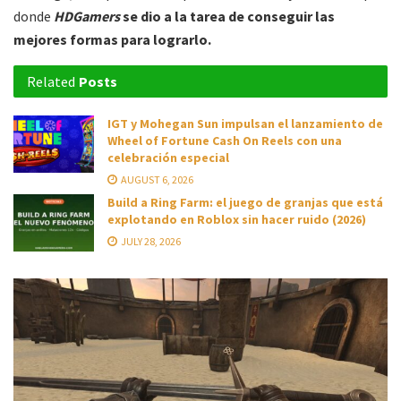
donde
HDGamers
se dio a la tarea de conseguir las
mejores formas para lograrlo.
Related
Posts
IGT y Mohegan Sun impulsan el lanzamiento de
Wheel of Fortune Cash On Reels con una
celebración especial
AUGUST 6, 2026
Build a Ring Farm: el juego de granjas que está
explotando en Roblox sin hacer ruido (2026)
JULY 28, 2026