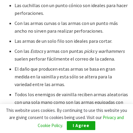
Las cuchillas con un punto cónico son ideales para hacer
perforaciones.
Con las armas curvas o las armas con un punto más
ancho no sirven para realizar perforaciones.
Las armas de un solo filo son ideales para cortar.
Con las
Estocs
y armas con puntas
picks
y
warhammers
suelen perforar fácilmente el correo de la cadena.
El daño que producen estas armas se basa en gran
medida en la vainilla y esta sólo se altera para la
variedad entre las armas.
Todos los enemigos de vainilla reciben armas aleatorias
con una sola mano como son las armas equipadas con
NPC.
This website uses cookies. By continuing to use this website you
are giving consent to cookies being used. Visit our
Privacy and
Slugga’s Combat Overhaul
Cookie Policy
.
I Agree